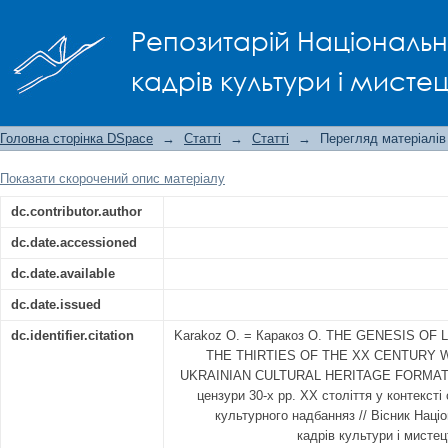
THE GENESIS OF LIBRARY CENSORSHIP 
Репозитарій Національно
THE CONTEXT OF UKRAINIAN CULTURA
кадрів культури і мисте
Головна сторінка DSpace
→
Статті
→
Статті
→
Перегляд матеріалів
Показати скорочений опис матеріалу
dc.contributor.author
dc.date.accessioned
dc.date.available
dc.date.issued
dc.identifier.citation
Karakoz O. = Каракоз О. THE GENESIS OF
THE THIRTIES OF THE XX CENTURY 
UKRAINIAN CULTURAL HERITAGE FORMATION
цензури 30-х рр. XX століття у контексті
культурного надбанняз // Вісник Націо
кадрів культури і мистец