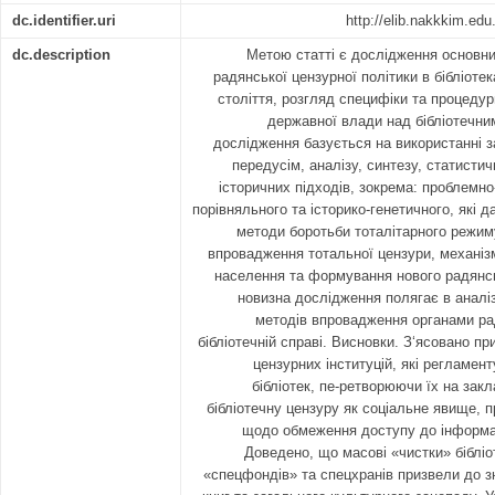
dc.identifier.uri
http://elib.nakkkim.ed
dc.description
Метою статті є дослідження основн
радянської цензурної політики в бібліотек
століття, розгляд специфіки та процедур
державної влади над бібліотечн
дослідження базується на використанні з
передусім, аналізу, синтезу, статистич
історичних підходів, зокрема: проблемно-
порівняльного та історико-генетичного, які 
методи боротьби тоталітарного режим
впровадження тотальної цензури, механізм
населення та формування нового радянсь
новизна дослідження полягає в аналізі
методів впровадження органами ра
бібліотечній справі. Висновки. З‘ясовано п
цензурних інституцій, які регламен
бібліотек, пе-ретворюючи їх на закл
бібліотечну цензуру як соціальне явище, п
щодо обмеження доступу до інформац
Доведено, що масові «чистки» біблі
«спецфондів» та спецхранів призвели до з