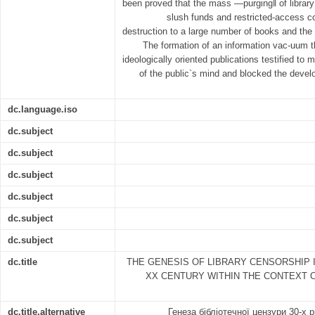
been proved that the mass ―purging‖ of library 
slush funds and restricted-access co
destruction to a large number of books and the 
The formation of an information vac-uum t
ideologically oriented publications testified to 
of the public`s mind and blocked the devel
dc.language.iso
dc.subject
dc.subject
dc.subject
dc.subject
dc.subject
dc.subject
dc.title
THE GENESIS OF LIBRARY CENSORSHIP I
XX CENTURY WITHIN THE CONTEXT 
dc.title.alternative
Генеза бібліотечної цензури 30-х р