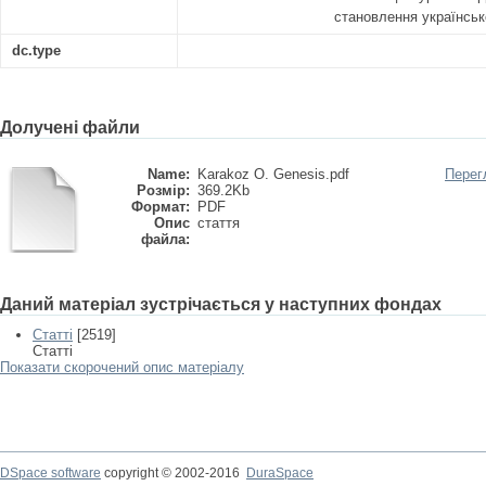
становлення українськ
dc.type
Долучені файли
Name:
Karakoz O. Genesis.pdf
Перег
Розмір:
369.2Kb
Формат:
PDF
Опис
стаття
файла:
Даний матеріал зустрічається у наступних фондах
Статті
[2519]
Статті
Показати скорочений опис матеріалу
DSpace software
copyright © 2002-2016
DuraSpace