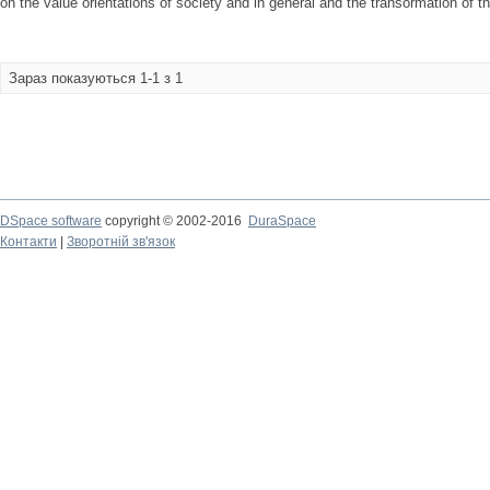
on the value orientations of society and in general and the transormation of th
Зараз показуються 1-1 з 1
DSpace software
copyright © 2002-2016
DuraSpace
Контакти
|
Зворотній зв'язок