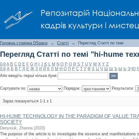
Перегляд Статті по темі "hi-hume техн
Репозитарій Національно
кадрів культури і мисте
Головна сторінка DSpace
→
Статті
→
Перегляд Статті по темі
Перегляд Статті по темі "hi-hume тех
0-9
A
B
C
D
E
F
G
H
I
J
K
L
M
N
O
P
Q
R
S
T
U
V
W
X
Y
Z
0-9
А
Б
В
Г
Д
Е
Ж
З
И
Й
К
Л
М
Н
О
П
Р
С
Т
У
Ф
Х
Ц
Ч
Ш
Щ
Ъ
Ы
Ь
Э
Ю
Або введіть перші кілька букв:
Сортувати по:
Порядок:
Результати:
Зараз показуються 1-1 з 1
HI-HUME TECHNOLOGY IN THE PARADIGM OF VALUE T
SOCIETY
Denysiuk, Zhanna
(
2020
)
The purpose of the article is to investigate the essence and manifestations 