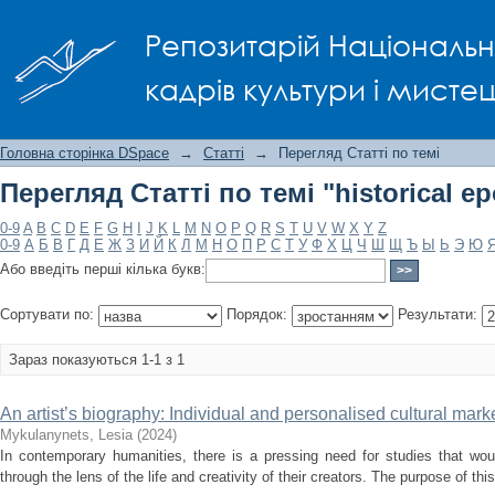
Перегляд Статті по темі "historical ep
Репозитарій Національно
кадрів культури і мисте
Головна сторінка DSpace
→
Статті
→
Перегляд Статті по темі
Перегляд Статті по темі "historical e
0-9
A
B
C
D
E
F
G
H
I
J
K
L
M
N
O
P
Q
R
S
T
U
V
W
X
Y
Z
0-9
А
Б
В
Г
Д
Е
Ж
З
И
Й
К
Л
М
Н
О
П
Р
С
Т
У
Ф
Х
Ц
Ч
Ш
Щ
Ъ
Ы
Ь
Э
Ю
Або введіть перші кілька букв:
Сортувати по:
Порядок:
Результати:
Зараз показуються 1-1 з 1
An artist’s biography: Individual and personalised cultural mark
Mykulanynets, Lesia
(
2024
)
In contemporary humanities, there is a pressing need for studies that woul
through the lens of the life and creativity of their creators. The purpose of this 