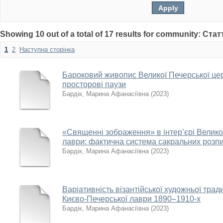
Showing 10 out of a total of 17 results for community: Стат
1
2
Наступна сторінка
Бароковий живопис Великої Печерської церк
просторові паузи
Бардік, Марина Афанасіївна
(
2023
)
«Священні зображення» в інтер’єрі Велико
лаври: фактична система сакральних розпи
Бардік, Марина Афанасіївна
(
2023
)
Варіативність візантійської художньої трад
Києво-Печерської лаври 1890–1910-х
Бардік, Марина Афанасіївна
(
2023
)