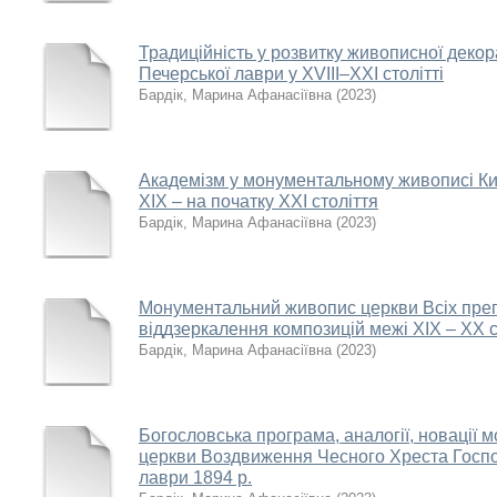
Традиційність у розвитку живописної декор
Печерської лаври у ХVIII–ХХІ столітті
Бардік, Марина Афанасіївна
(
2023
)
Академізм у монументальному живописі Киє
ХІХ – на початку ХХІ століття
Бардік, Марина Афанасіївна
(
2023
)
Монументальний живопис церкви Всіх преп
віддзеркалення композицій межі ХІХ – ХХ с
Бардік, Марина Афанасіївна
(
2023
)
Богословська програма, аналогії, новації
церкви Воздвиження Чесного Хреста Госпо
лаври 1894 р.