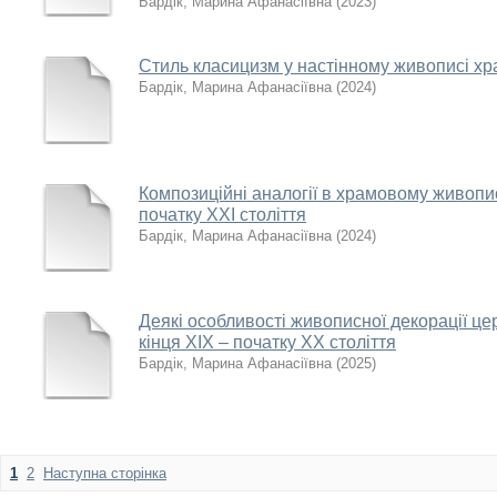
Бардік, Марина Афанасіївна
(
2023
)
Стиль класицизм у настінному живописі хр
Бардік, Марина Афанасіївна
(
2024
)
Композиційні аналогії в храмовому живопи
початку ХХІ століття
Бардік, Марина Афанасіївна
(
2024
)
Деякі особливості живописної декорації ц
кінця ХІХ – початку ХХ століття
Бардік, Марина Афанасіївна
(
2025
)
1
2
Наступна сторінка