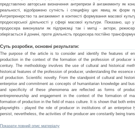
представлено авторське визначення антрепризи й ангажементу як конце
реальності, відображено сутність і специфіку цих явищ як форм пр
Антрепренерство та ангажемент в контексті формування масової куль
продюсерської діяльності у сфері масової культури. Показано, що у
продюсера виконували як підприємці так і митці - актори, режисер
зберігається й донині, проте діяльність продюсера постійно трансформ
Суть розробки, основні результати:
The purpose of the article is to consider and identify the features of 
production in the context of the formation of the profession of producer i
century. The methodology involves the use of cultural and historical meth
historical features of the profession of producer, understanding the essenc
of production. Scientific novelty. From the standpoint of cultural and histori
enterprise and commitment as concepts of humanitarian knowledge and busin
and specificity of these phenomena are reflected as forms of product
entrepreneurship and engagement in the context of the formation of mas
formation of production in the field of mass culture. It is shown that both entr
playwrights - played the role of producer in institutions of an enterprise
persist, nevertheless, the activities of the producer are constantly being tra
Показати повний опис матеріалу