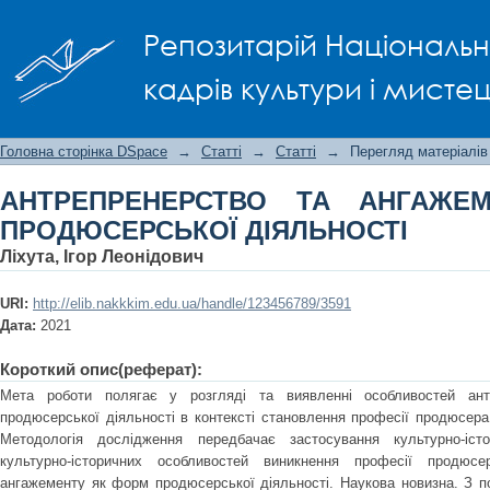
АНТРЕПРЕНЕРСТВО ТА АНГАЖЕМЕНТ 
Репозитарій Національно
кадрів культури і мисте
Головна сторінка DSpace
→
Статті
→
Статті
→
Перегляд матеріалів
АНТРЕПРЕНЕРСТВО ТА АНГАЖЕ
ПРОДЮСЕРСЬКОЇ ДІЯЛЬНОСТІ
Ліхута, Ігор Леонідович
URI:
http://elib.nakkkim.edu.ua/handle/123456789/3591
Дата:
2021
Короткий опис(реферат):
Мета роботи полягає у розгляді та виявленні особливостей ан
продюсерської діяльності в контексті становлення професії продюсера 
Методологія дослідження передбачає застосування культурно-іс
культурно-історичних особливостей виникнення професії продюсе
ангажементу як форм продюсерської діяльності. Наукова новизна. З по