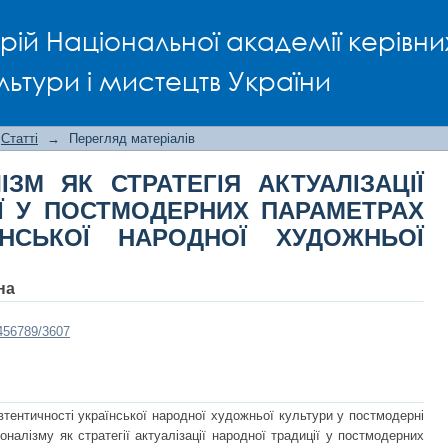
ЗМ ЯК СТРАТЕГІЯ АКТУАЛІЗАЦІЇ Н
рій Національної академії керівни
АРАМЕТРАХ ХРОНОТОПУ УКРАЇ
РИ
льтури і мистецтв України
Статті
→
Перегляд матеріалів
ІЗМ ЯК СТРАТЕГІЯ АКТУАЛІЗАЦІЇ
ІЇ У ПОСТМОДЕРНИХ ПАРАМЕТРАХ
ЇНСЬКОЇ НАРОДНОЇ ХУДОЖНЬОЇ
на
3456789/3607
тентичності української народної художньої культури у постмодерні
налізму як стратегії актуалізації народної традиції у постмодерних