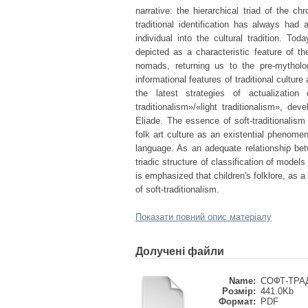
narrative: the hierarchical triad of the 
traditional identification has always had 
individual into the cultural tradition. To
depicted as a characteristic feature of th
nomads, returning us to the pre-mythol
informational features of traditional cultur
the latest strategies of actualizatio
traditionalism»/«light traditionalism», 
Eliade. The essence of soft-traditionalism
folk art culture as an existential phenom
language. As an adequate relationship betw
triadic structure of classification of models 
is emphasized that children's folklore, as 
of soft-traditionalism.
Показати повний опис матеріалу
Долучені файли
Name:
СОФТ-ТРАД
Розмір:
441.0Kb
Формат:
PDF