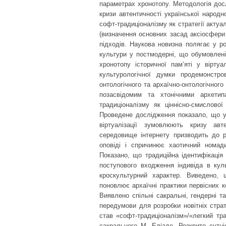
параметрах хронотопу. Методологія дос
кризи автентичності української народн
софт-традиціоналізму як стратегії актуал
(визначення основних засад аксіосфери
підходів. Наукова новизна полягає у ро
культури у постмодерні, що обумовлені 
хронотопу історичної пам‘яті у вірт
культурологічної думки продемонстр
онтологічного та архаїчно-онтологічног
позасвідомим та хтонічними архети
традиціоналізму як ціннісно-смислово
Проведене дослідження показало, що у 
віртуалізації зумовлюють кризу авт
середовище інтернету призводить до ру
оповіді і спричинює хаотичний номади
Показано, що традиційна ідентифікаці
поступового входження індивіда в кул
кроскультурний характер. Виведено,
поновлює архаїчні практики первісних ко
Виявлено спільні сакральні, гендерні т
передумови для розробки новітніх страте
став «софт-традиціоналізм»/«легкий тр
сакрального М. Еліаде. Розкрито сутніс