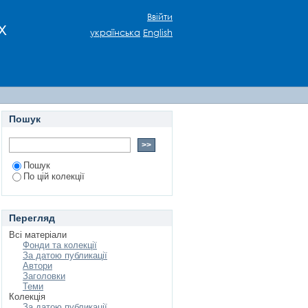
АРОДНОЇ ТРАДИЦІЇ У
Ввійти
х
НСЬКОЇ НАРОДНОЇ
українська
English
Пошук
Пошук
По цій колекції
Перегляд
Всі матеріали
Фонди та колекції
За датою публикації
Автори
Заголовки
Теми
Колекція
За датою публикації