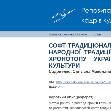
СОФТ-ТРАДИЦІОНАЛІ
Репозита
ПОСТМОДЕРНИХ П
ХУДОЖНЬОЇ КУЛЬТУ
кадрів ку
Головна сторінка DSpace
→
Статті
→
СОФТ-ТРАДИЦІОНАЛ
НАРОДНОЇ ТРАДИЦ
ХРОНОТОПУ УКРА
КУЛЬТУРИ
Садовенко, Світлана Миколаїв
URI:
http://elib.nakkkim.edu.ua/handle/12
Дата:
2021
Короткий опис(реферат):
Метою роботи є розгляд причин кризи ав
та розкриття особливостей софт-традиціо