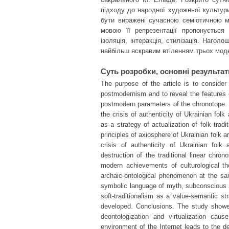
підходу до народної художньої культур
бути виражені сучасною семіотичною м
мовою її репрезентації пропонується 
ізоляція, інтеракція, стилізація. Наг
найбільш яскравим втіленням трьох мод
Суть розробки, основні результат
The purpose of the article is to consider 
postmodernism and to reveal the features of 
postmodern parameters of the chronotope. T
the crisis of authenticity of Ukrainian folk
as a strategy of actualization of folk trad
principles of axiosphere of Ukrainian folk a
crisis of authenticity of Ukrainian folk 
destruction of the traditional linear chr
modern achievements of culturological th
archaic-ontological phenomenon at the sa
symbolic language of myth, subconscious an
soft-traditionalism as a value-semantic st
developed. Conclusions. The study showe
deontologization and virtualization caus
environment of the Internet leads to the des