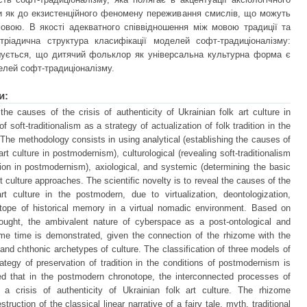
и як до екзистенційного феномену переживання смислів, що можуть
овою. В якості адекватного співвідношення між мовою традиції та
тріадична структура класифікації моделей софт-традиціоналізму:
олошується, що дитячий фольклор як універсальна культурна форма є
елей софт-традиціоналізму.
и:
the causes of the crisis of authenticity of Ukrainian folk art culture in
soft-traditionalism as a strategy of actualization of folk tradition in the
he methodology consists in using analytical (establishing the causes of
 art culture in postmodernism), culturological (revealing soft-traditionalism
ition in postmodernism), axiological, and systemic (determining the basic
rt culture approaches. The scientific novelty is to reveal the causes of the
art culture in the postmodern, due to virtualization, deontologization,
onotope of historical memory in a virtual nomadic environment. Based on
ought, the ambivalent nature of cyberspace as a post-ontological and
me time is demonstrated, given the connection of the rhizome with the
d chthonic archetypes of culture. The classification of three models of
rategy of preservation of tradition in the conditions of postmodernism is
d that in the postmodern chronotope, the interconnected processes of
e a crisis of authenticity of Ukrainian folk art culture. The rhizome
truction of the classical linear narrative of a fairy tale, myth, traditional