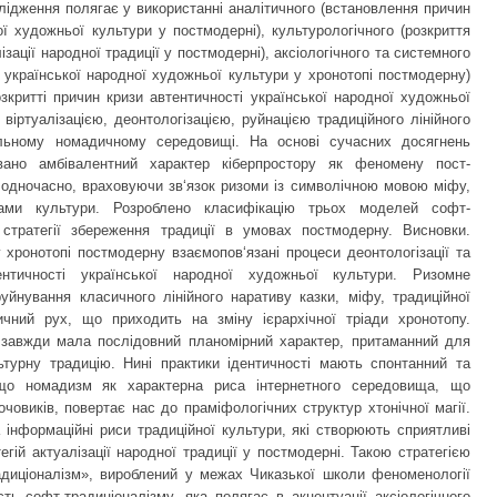
лідження полягає у використанні аналітичного (встановлення причин
ої художньої культури у постмодерні), культурологічного (розкриття
ізації народної традиції у постмодерні), аксіологічного та системного
 української народної художньої культури у хронотопі постмодерну)
зкритті причин кризи автентичності української народної художньої
віртуалізацією, деонтологізацією, руйнацією традиційного лінійного
уальному номадичному середовищі. На основі сучасних досягнень
овано амбівалентний характер кіберпростору як феномену пост-
о одночасно, враховуючи зв‘язок ризоми із символічною мовою міфу,
пами культури. Розроблено класифікацію трьох моделей софт-
ї стратегії збереження традиції в умовах постмодерну. Висновки.
хронотопі постмодерну взаємопов‘язані процеси деонтологізації та
ентичності української народної художньої культури. Ризомне
йнування класичного лінійного наративу казки, міфу, традиційної
чний рух, що приходить на зміну ієрархічної тріади хронотопу.
я завжди мала послідовний планомірний характер, притаманний для
ьтурну традицію. Нині практики ідентичності мають спонтанний та
 що номадизм як характерна риса інтернетного середовища, що
човиків, повертає нас до праміфологічних структур хтонічної магії.
а інформаційні риси традиційної культури, які створюють сприятливі
гій актуалізації народної традиції у постмодерні. Такою стратегією
адиціоналізм», вироблений у межах Чиказької школи феноменології
ть софт-традиціоналізму, яка полягає в акцентуації аксіологічного