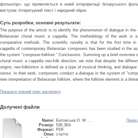
фольклор», що проявляється в новій інтерпретації білоруського фо
виступає літературний текст і народний образ.
Суть розробки, основні результати:
The purpose of the article is to identify the phenomenon of dialogue in th
Belarusian choral music a cappella. The methodology of the work is a 
comparative methods. The scientific novelty is that for the first time i
cappella of contemporary Belarusian composers has been studied in the as
the system "composer-folklore." Conclusions. Summing up a brief overview of 
choral music a cappella neo-folk direction, we note that despite the differ
origins, neo-folklorism is defined as a type of musical thinking, and dialogue 
sense. In their work, composers conduct a dialogue in the system of "compo
new interpretation of Belarusian folklore, where the folklore element is a litera
Показати повний опис матеріалу
Долучені файли
Name:
Батовська О. М. ...
Перег
Розмір:
536.3Kb
Формат:
PDF
Опис
стаття