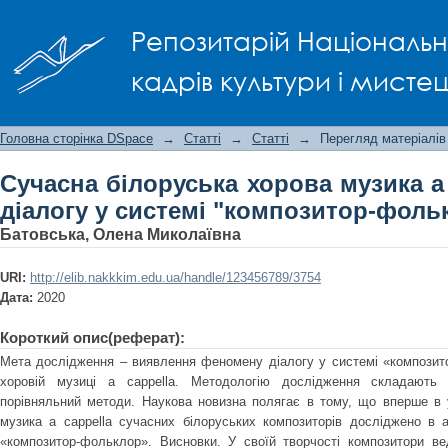
Cучасна білоруська хорова музика 
Репозитарій Національно
"композитор-фольклор"
кадрів культури і мисте
Головна сторінка DSpace
→
Статті
→
Статті
→
Перегляд матеріалів
Cучасна білоруська хорова музика a
діалогу у системі "композитор-фоль
Батовська, Олена Миколаївна
URI:
http://elib.nakkkim.edu.ua/handle/123456789/3754
Дата:
2020
Короткий опис(реферат):
Мета дослідження – виявлення феномену діалогу у системі «композито
хоровій музиці a cappella. Методологію дослідження складають 
порівняльний методи. Наукова новизна полягає в тому, що вперше в 
музика a cappella сучасних білоруських композиторів досліджено в 
«композитор-фольклор». Висновки. У своїй творчості композитори ве