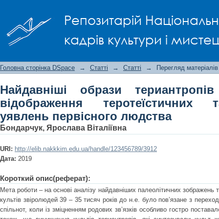
Найдавніші образи териантропів (зв
Репозитарій Національно
та тотемicтичних уявлень первісного
кадрів культури і мисте
Головна сторінка DSpace
→
Статті
→
Статті
→
Перегляд матеріалів
Найдавніші образи териантропів
відображення теротеїстичних т
уявлень первісного людства
Бондарчук, Ярослава Віталіївна
URI:
http://elib.nakkkim.edu.ua/handle/123456789/3912
Дата:
2019
Короткий опис(реферат):
Мета роботи – на основі аналізу найдавніших палеолітичних зображень 
культів звіролюдей 39 – 35 тисяч років до н.е. було пов’язане з перех
спільнот, коли із зміцненням родових зв’язків особливо гостро постава