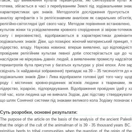
також, що виникнення культів териантропів, які синтезували культ жі
тотема, збігається в часі з перебуванням Землі під зодіакальними знак
характеристиках цих знаків. Методологія дослідження ґрунтується 
аналізу артефактів з їх релігієзнавчим аналізом як сакральних об’єктів
релігійно-світоглядні ідеї свого часу. Методом порівняння встановлено, що
культом жінки та усвідомленням кровного споріднення зі звіром-тотемо
силу і верховенство), відображаються в характеристиках домінант
зодіакальних знаків: Діви, що позиціює жіночий материнський принцип, 
лідерство, владу. Наукова новизна: вперше виявлено, що відповідніст
провідним релігійним культам певної доби спостерігається ще до ча
наслідком не міркувань давніх людей, а виявленням промислу надсвітов
териантропів була присутня у багатьох культурах у різні епохи. Але з
свідчать їх найдавніші зображення) припадає на 39 – 35 тисячоліття до н
зодіакальних знаків Діви і Лева відобразили головні ідеї того часу що
роду і містичних кровно-родинних зв’язків людини з тваринами, я
лідерство, ієрархію, підпорядкування. Відображення провідних ідей у х
той час, коли людина ще не вивчала Зодіак, дає підставу стверджувати
що шлях Сонячної системи під знаками великого кола Зодіаку позначає 
Суть розробки, основні результати:
The purpose of the article on the basis of the analysis of the ancient Paleol
that the origin of the cult of the animalman of is 39 - 35 thousand years BC. 
primitive herds to tribal communities when the question of the origin of the