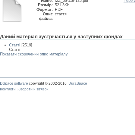
Name:
MZ_35-119-123.pdf
Перег
Розмір:
521.3Kb
Формат:
PDF
Опис
стаття
файла:
Даний матеріал зустрічається у наступних фондах
Статті
[2519]
Статті
Показати скорочений опис матеріалу
DSpace software
copyright © 2002-2016
DuraSpace
Контакти
|
Зворотній зв'язок