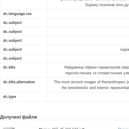
Зодіаку позначає віхи д
dc.language.iso
dc.subject
dc.subject
dc.subject
dc.subject
зоді
dc.subject
dc.title
Найдавніші образи териантропів (зв
теротеїстичних та тотемicтичних уя
dc.title.alternative
The most ancient images of therianthropes (a
the terestheistic and totemic representa
dc.type
Долучені файли