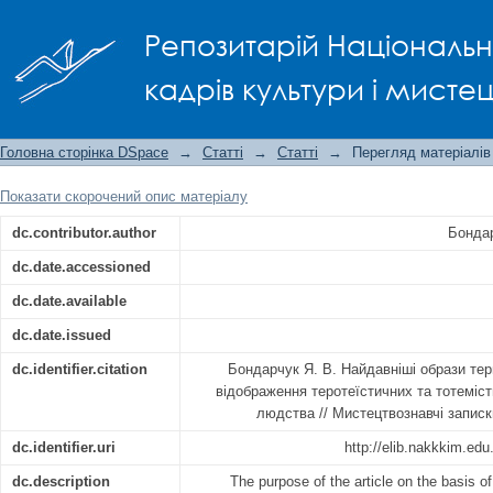
Найдавніші образи териантропів (зв
Репозитарій Національно
та тотемicтичних уявлень первісного
кадрів культури і мисте
Головна сторінка DSpace
→
Статті
→
Статті
→
Перегляд матеріалів
Показати скорочений опис матеріалу
dc.contributor.author
Бондар
dc.date.accessioned
dc.date.available
dc.date.issued
dc.identifier.citation
Бондарчук Я. В. Найдавніші образи тер
відображення теротеїстичних та тотемic
людства // Мистецтвознавчі записки
dc.identifier.uri
http://elib.nakkkim.ed
dc.description
The purpose of the article on the basis of