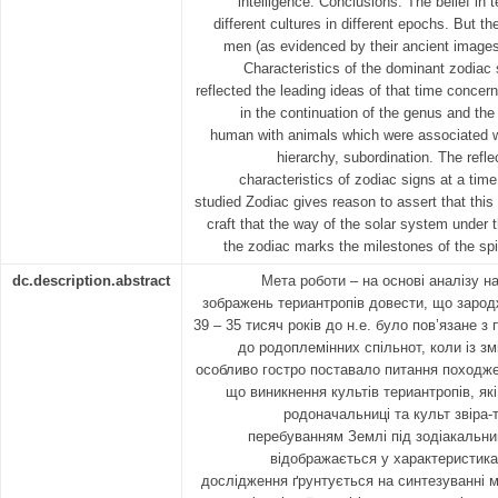
intelligence. Conclusions: The belief in 
different cultures in different epochs. But the
men (as evidenced by their ancient images
Characteristics of the dominant zodiac 
reflected the leading ideas of that time concer
in the continuation of the genus and the
human with animals which were associated wi
hierarchy, subordination. The refle
characteristics of zodiac signs at a tim
studied Zodiac gives reason to assert that this
craft that the way of the solar system under th
the zodiac marks the milestones of the spi
dc.description.abstract
Мета роботи – на основі аналізу 
зображень териантропів довести, що зарод
39 – 35 тисяч років до н.е. було пов’язане 
до родоплемінних спільнот, коли із зм
особливо гостро поставало питання походже
що виникнення культів териантропів, які
родоначальниці та культ звіра-т
перебуванням Землі під зодіакальни
відображається у характеристика
дослідження ґрунтується на синтезуванні м