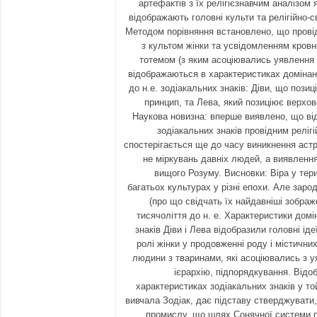
артефактів з їх релігієзнавчим аналізом я
відображають головні культи та релігійно-св
Методом порівняння встановлено, що провідні
з культом жінки та усвідомленням кровно
тотемом (з яким асоціювались уявлення 
відображаються в характеристиках домінант
до н.е. зодіакальних знаків: Діви, що пози
принцип, та Лева, який позиціює верхов
Наукова новизна: вперше виявлено, що від
зодіакальних знаків провідним реліг
спостерігається ще до часу виникнення астр
не міркувань давніх людей, а виявленн
вищого Розуму. Висновки: Віра у тер
багатьох культурах у різні епохи. Але зар
(про що свідчать їх найдавніші зображ
тисячоліття до н. е. Характеристики домі
знаків Діви і Лева відобразили головні ід
ролі жінки у продовженні роду і містични
людини з тваринами, які асоціювались з у
ієрархію, підпорядкування. Відо
характеристиках зодіакальних знаків у т
вивчала Зодіак, дає підставу стверджувати
промислу, що шлях Сонячної системи п