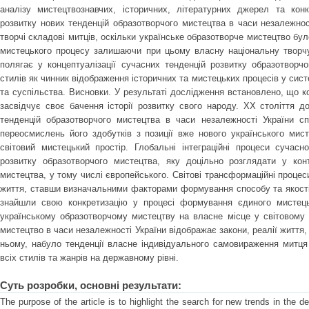
аналізу мистецтвознавчих, історичних, літературних джерел та конк
розвитку нових тенденцій образотворчого мистецтва в часи незалежнос
творчі складові митців, оскільки українське образотворче мистецтво бул
мистецького процесу залишаючи при цьому власну національну творчу
полягає у концептуалізації сучасних тенденцій розвитку образотворч
стилів як чинник відображення історичних та мистецьких процесів у сист
та суспільства. Висновки. У результаті дослідження встановлено, що к
засвідчує своє бачення історії розвитку свого народу. ХХ століття до
тенденцій образотворчого мистецтва в часи незалежності України сп
переосмислень його здобутків з позиції вже нового українського мис
світовий мистецький простір. Глобальні інтеграційні процеси сучасно
розвитку образотворчого мистецтва, яку доцільно розглядати у конт
мистецтва, у тому числі європейського. Світові трансформаційні процес
життя, ставши визначальними факторами формування способу та якості 
знайшли свою конкретизацію у процесі формування єдиного мистець
українському образотворчому мистецтву на власне місце у світовому
мистецтво в часи незалежності України відображає закони, реалії життя,
ньому, набуло тенденції власне індивідуального самовираження митця 
всіх стилів та жанрів на державному рівні.
Суть розробки, основні результати:
The purpose of the article is to highlight the search for new trends in the d