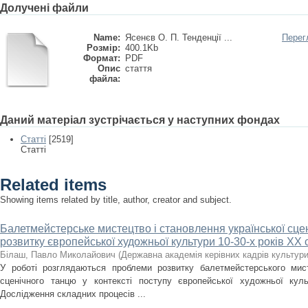
Долучені файли
Name:
Ясенєв О. П. Тенденції ...
Перег
Розмір:
400.1Kb
Формат:
PDF
Опис
стаття
файла:
Даний матеріал зустрічається у наступних фондах
Статті
[2519]
Статті
Related items
Showing items related by title, author, creator and subject.
Балетмейстерське мистецтво і становлення української сцені
розвитку європейської художньої культури 10-30-х років XX 
Білаш, Павло Миколайович
(
Державна академія керівних кадрів культури
У роботі розглядаються проблеми розвитку балетмейстерського мис
сценічного танцю у контексті поступу європейської художньої кул
Дослідження складних процесів ...