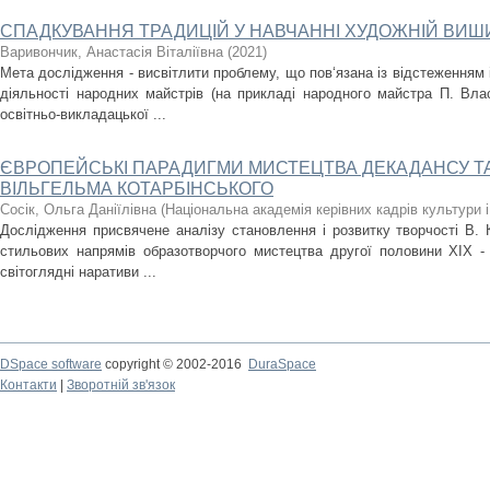
СПАДКУВАННЯ ТРАДИЦІЙ У НАВЧАННІ ХУДОЖНІЙ ВИШ
Варивончик, Анастасія Віталіївна
(
2021
)
Мета дослідження - висвітлити проблему, що пов‘язана із відстеженням 
діяльності народних майстрів (на прикладі народного майстра П. Вла
освітньо-викладацької ...
ЄВРОПЕЙСЬКІ ПАРАДИГМИ МИСТЕЦТВА ДЕКАДАНСУ ТА
ВІЛЬГЕЛЬМА КОТАРБІНСЬКОГО
Сосік, Ольга Даніїлівна
(
Національна академія керівних кадрів культури 
Дослідження присвячене аналізу становлення і розвитку творчості В. К
стильових напрямів образотворчого мистецтва другої половини XIX -
світоглядні наративи ...
DSpace software
copyright © 2002-2016
DuraSpace
Контакти
|
Зворотній зв'язок