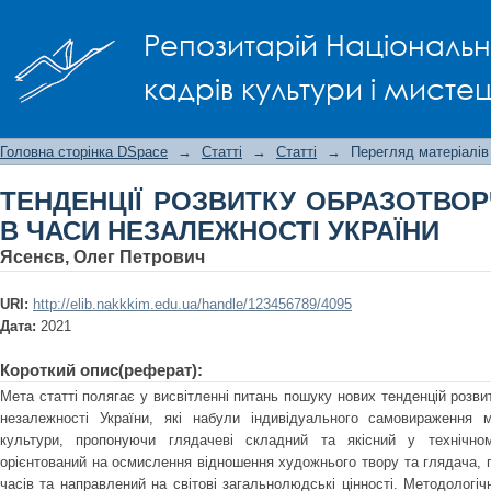
ТЕНДЕНЦІЇ РОЗВИТКУ ОБРАЗОТВОР
Репозитарій Національно
УКРАЇНИ
кадрів культури і мисте
Головна сторінка DSpace
→
Статті
→
Статті
→
Перегляд матеріалів
ТЕНДЕНЦІЇ РОЗВИТКУ ОБРАЗОТВО
В ЧАСИ НЕЗАЛЕЖНОСТІ УКРАЇНИ
Ясенєв, Олег Петрович
URI:
http://elib.nakkkim.edu.ua/handle/123456789/4095
Дата:
2021
Короткий опис(реферат):
Мета статті полягає у висвітленні питань пошуку нових тенденцій розви
незалежності України, які набули індивідуального самовираження 
культури, пропонуючи глядачеві складний та якісний у технічном
орієнтований на осмислення відношення художнього твору та глядача, п
часів та направлений на світові загальнолюдські цінності. Методологі