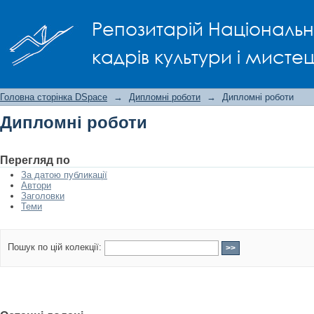
Дипломні роботи
Репозитарій Національно
кадрів культури і мисте
Головна сторінка DSpace
→
Дипломні роботи
→
Дипломні роботи
Дипломні роботи
Перегляд по
За датою публикації
Автори
Заголовки
Теми
Пошук по цій колекції: