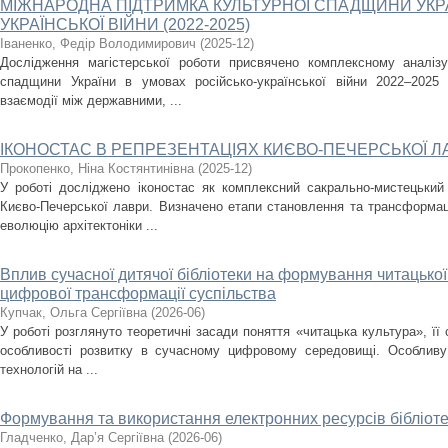
МІЖНАРОДНА ПІДТРИМКА КУЛЬТУРНОЇ СПАДЩИНИ УКРА
УКРАЇНСЬКОЇ ВІЙНИ (2022-2025)
Іваненко, Федір Володимирович
(
2025-12
)
Дослідження магістерської роботи присвячено комплексному аналізу
спадщини України в умовах російсько-української війни 2022–2025
взаємодії між державними, ...
ІКОНОСТАС В РЕПРЕЗЕНТАЦІЯХ КИЄВО-ПЕЧЕРСЬКОЇ Л
Прокопенко, Ніна Костянтинівна
(
2025-12
)
У роботі досліджено іконостас як комплексний сакрально-мистецький
Києво-Печерської лаври. Визначено етапи становлення та трансформаці
еволюцію архітектоніки ...
Вплив сучасної дитячої бібліотеки на формування читацької
цифрової трансформації суспільства
Купчак, Ольга Сергіївна
(
2026-06
)
У роботі розглянуто теоретичні засади поняття «читацька культура», її 
особливості розвитку в сучасному цифровому середовищі. Особливу
технологій на ...
Формування та використання електронних ресурсів бібліот
Гладченко, Дар’я Сергіївна
(
2026-06
)