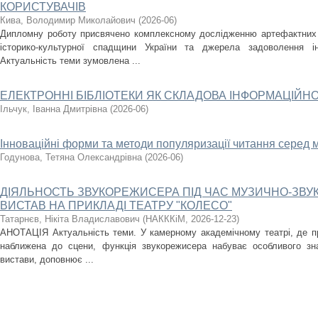
КОРИСТУВАЧІВ
Кива, Володимир Миколайович
(
2026-06
)
Дипломну роботу присвячено комплексному дослідженню артефактних 
історико-культурної спадщини України та джерела задоволення ін
Актуальність теми зумовлена ...
ЕЛЕКТРОННІ БІБЛІОТЕКИ ЯК СКЛАДОВА ІНФОРМАЦІЙН
Ільчук, Іванна Дмитрівна
(
2026-06
)
Інноваційні форми та методи популяризації читання серед 
Годунова, Тетяна Олександрівна
(
2026-06
)
ДІЯЛЬНОСТЬ ЗВУКОРЕЖИСЕРА ПІД ЧАС МУЗИЧНО-ЗВ
ВИСТАВ НА ПРИКЛАДІ ТЕАТРУ "КОЛЕСО"
Татарнєв, Нікіта Владиславович
(
НАКККіМ
,
2026-12-23
)
АНОТАЦІЯ Актуальність теми. У камерному академічному театрі, де про
наближена до сцени, функція звукорежисера набуває особливого 
вистави, доповнює ...