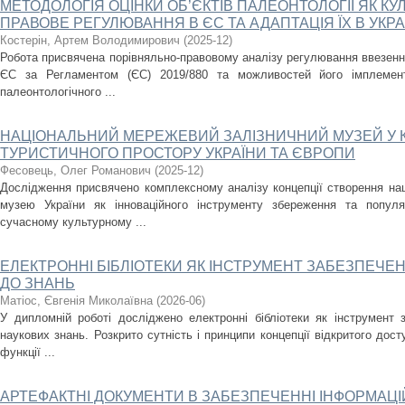
МЕТОДОЛОГІЯ ОЦІНКИ ОБ’ЄКТІВ ПАЛЕОНТОЛОГІЇ ЯК КУ
ПРАВОВЕ РЕГУЛЮВАННЯ В ЄС ТА АДАПТАЦІЯ ЇХ В УКРА
Костерін, Артем Володимирович
(
2025-12
)
Робота присвячена порівняльно-правовому аналізу регулювання ввезенн
ЄС за Регламентом (ЄС) 2019/880 та можливостей його імплементац
палеонтологічного ...
НАЦІОНАЛЬНИЙ МЕРЕЖЕВИЙ ЗАЛІЗНИЧНИЙ МУЗЕЙ У К
ТУРИСТИЧНОГО ПРОСТОРУ УКРАЇНИ ТА ЄВРОПИ
Фесовець, Олег Романович
(
2025-12
)
Дослідження присвячено комплексному аналізу концепції створення нац
музею України як інноваційного інструменту збереження та популя
сучасному культурному ...
ЕЛЕКТРОННІ БІБЛІОТЕКИ ЯК ІНСТРУМЕНТ ЗАБЕЗПЕЧЕ
ДО ЗНАНЬ
Матіос, Євгенія Миколаївна
(
2026-06
)
У дипломній роботі досліджено електронні бібліотеки як інструмент 
наукових знань. Розкрито сутність і принципи концепції відкритого дост
функції ...
АРТЕФАКТНІ ДОКУМЕНТИ В ЗАБЕЗПЕЧЕННІ ІНФОРМАЦ