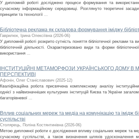
У дипломній роботі досліджено процеси формування та використання
сучасному інформаційному середовищі. Розглянуто теоретичні засади
принципи та технології ...
Бібліотечна реклама як складова формування іміджу бібліо
Гаврилюк, Ірина Олексіївна
(
2026-06
)
У дипломній роботі розкрито сутність поняття бібліотечної реклами та ви
бібліотечній діяльності. Охарактеризовано види та форми бібліотечно
використання ...
ІНСТИТУЦІЙНІ МЕТАМОРФОЗИ УКРАЇНСЬКОГО ДОМУ В 
ПЕРСПЕКТИВІ
Афонін, Олег Станіславович
(
2025-12
)
Кваліфікаційна робота присвячена комплексному аналізу інституційн
однієї з найвизначніших культурних інституцій Києва та України загало
багаторівневої ...
Вплив соціальних мереж та медіа на комунікацію та імідж бі
суспільстві
Столярець, Поліна Костянтинівна
(
2026-06
)
Метою дипломної роботи є дослідження впливу соціальних мереж та медіа
сучасному суспільстві, а також визначення шляхів удосконалення мед