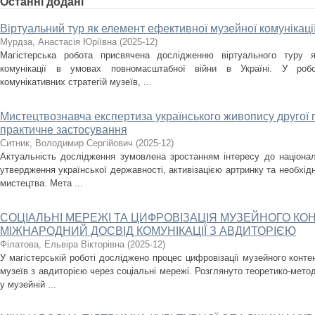
Останні додані
Віртуальний тур як елемент ефективної музейної комунікаці
Мурдза, Анастасія Юріївна
(
2025-12
)
Магістерська робота присвячена дослідженню віртуального туру я
комунікації в умовах повномасштабної війни в Україні. У робо
комунікативних стратегій музеїв, ...
Мистецтвознавча експертиза українського живопису другої по
практичне застосування
Ситник, Володимир Сергійович
(
2025-12
)
Актуальність дослідження зумовлена зростанням інтересу до націона
утвердження української державності, активізацією артринку та необхід
мистецтва. Мета ...
СОЦІАЛЬНІ МЕРЕЖІ ТА ЦИФРОВІЗАЦІЯ МУЗЕЙНОГО КОН
МІЖНАРОДНИЙ ДОСВІД КОМУНІКАЦІЇ З АВДИТОРІЄЮ
Філатова, Ельвіра Вікторівна
(
2025-12
)
У магістерській роботі досліджено процес цифровізації музейного контен
музеїв з авдиторією через соціальні мережі. Розглянуто теоретико-метод
у музейній ...