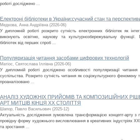
роботі досліджено ...
Електроні бібліотеки в України:сучасний стан та перспектив
Медкова, Анна Андріївна
(
2026-06
)
У дипломній роботі розкрито сутність електронних бібліотек як інт
виконують освітню, наукову та культурнозбережувальну функції.
бібліотек від перших спроб ...
Популяризація читання засобами цифрових технологій
Матіос, Святослава Іллівна
(
2026-06
)
У дипломній роботі досліджено особливості популяризації читання
суспільства. Розкрито сутність читання як соціокультурного феномену т
проаналізовано ...
АНАЛІЗ ХУДОЖНІХ ПРИЙОМІВ ТА КОМПОЗИЦІЙНИХ РІШ
АРТ МИТЦІВ КІНЦЯ XX СТОЛІТТЯ
Шапор, Павло Васильович
(
2025-12
)
Актуальність дослідження зумовлена трансформацією концепт-арту з п
провідну форму художнього висловлювання в креативних індустріях XXI
та зростання ...