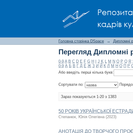
Перегляд Дипломні р
Репозита
кадрів ку
Головна сторінка DSpace
→
Дипломні 
Перегляд Дипломні р
0-9
A
B
C
D
E
F
G
H
I
J
K
L
M
N
O
P
Q
R
0-9
А
Б
В
Г
Д
Е
Ж
З
И
Й
К
Л
М
Н
О
П
Р
Або введіть перші кілька букв:
Сортувати по:
Порядо
Зараз показуються 1-20 з 1383
50 РОКІВ УКРАЇНСЬКОЇ ЕСТРАД
Степанюк, Юлія Олегівна
(
2023
)
AНOТAЦIЯ ДO ТВOPЧOГO ПPO