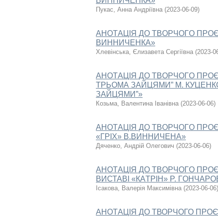
ВИННИЧЕНКА»
Пукас, Aнна Андріївна
(
2023-06-09
)
AНOТAЦIЯ ДO ТВOPЧOГO ПPOЄК
ВИННИЧЕНКА»
Хлевінська, Єлизавета Сергіївна
(
2023-0
AНOТAЦIЯ ДO ТВOPЧOГO ПPOЄК
ТРЬОМА ЗАЙЦЯМИ” М. КУЦЕНК
ЗАЙЦЯМИ”»
Козьма, Валентина Іванівна
(
2023-06-06
)
AНOТAЦIЯ ДO ТВOPЧOГO ПPOЄ
«ГРІХ» В.ВИННИЧЕНА»
Дяченко, Андрій Олегович
(
2023-06-06
)
AНOТAЦIЯ ДO ТВOPЧOГO ПPOЄ
ВИСТАВІ «КAТPIН» P. ГOНЧAPO
Ісакова, Валерія Максимівна
(
2023-06-06
AНОТAЦІЯ ДО ТВОРЧОГО ПРОЄ