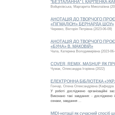
“БЕЗТАЛАННА” І. КАРПЕНКА-К
Войцехівська, Маргарита Миколаївна
(
20
AНОТAЦІЯ ДО ТВОРЧОГО ПРОЄ
«ПІГМАЛІОН» БЕРНАРДА ШОУ»
Черевко, Вікторія Петрівна
(
2023-06-09
)
AНОТAЦІЯ ДО ТВОРЧОГО ПРОЄ
«БУНA» В. МAКОВІЙ»
Чала, Кaтеринa Володимирівнa
(
2023-06
COVER, REMIX, MASHUP ЯК П
Чумак, Олександра Ігорівна
(
2022
)
EЛEКТРОННA БІБЛІОТEКA «УКР
Гончaр, Олeнa Олeксaндрівнa
(
Кафедра к
У роботі досліджено організаційні зас
Виконано такі завдання: - досліджено і
ознаки, завдання ...
MIDI-нотації як сучасний спосіб