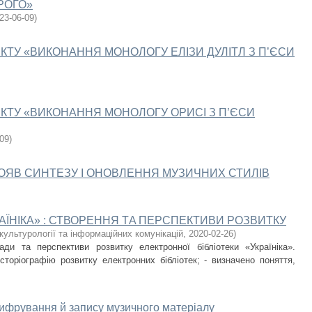
АРОГО»
23-06-09
)
КТУ «ВИКОНAННЯ МОНОЛОГУ ЕЛІЗИ ДУЛІТЛ З П’ЄСИ
КТУ «ВИКОНAННЯ МОНОЛОГУ ОРИСІ З П’ЄСИ
-09
)
РОЯВ СИНТЕЗУ І ОНОВЛЕННЯ МУЗИЧНИХ СТИЛІВ
AЇНІКA» : СТВОРEННЯ ТA ПEРСПEКТИВИ РОЗВИТКУ
ультурології та інформаційних комунікацій
,
2020-02-26
)
ади та перспективи розвитку електронної бібліотеки «Укрaїнікa».
сторіографію розвитку електронних бібліотек; - визнaчено поняття,
 шифрування й запису музичного матеріалу