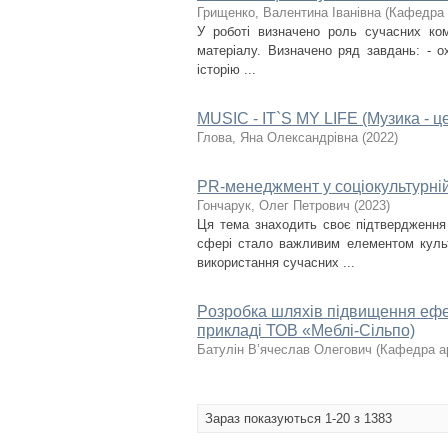
Грищенко, Валентина Іванівна
(
Кафедра 
У роботі визначено роль сучасних ком
матеріалу. Визначено ряд завдань: - ох
історію ...
MUSIC - IT`S MY LIFE (Музика - ц
Глова, Яна Олександрівна
(
2022
)
PR-менеджмент у соціокультурній
Гончарук, Олег Петрович
(
2023
)
Ця тема знаходить своє підтвердження 
сфері стало важливим елементом культ
використання сучасних ...
Pозpобкa шляхів підвищeння eфeкт
пpиклaді ТОВ «Мeблі-Cільпо)
Батулін В’ячеслав Олегович
(
Кафедра ар
Зараз показуються 1-20 з 1383