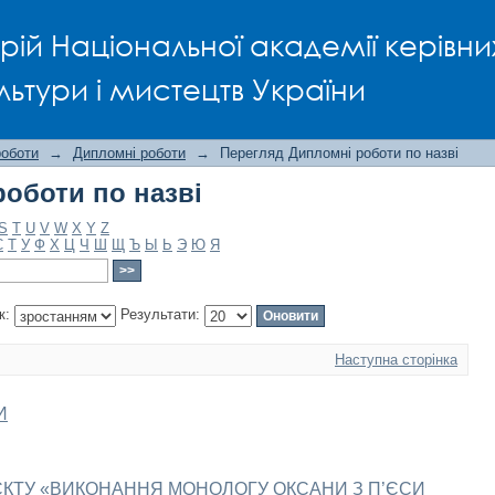
оботи по назві
рій Національної академії керівни
льтури і мистецтв України
роботи
→
Дипломні роботи
→
Перегляд Дипломні роботи по назві
оботи по назві
S
T
U
V
W
X
Y
Z
С
Т
У
Ф
Х
Ц
Ч
Ш
Щ
Ъ
Ы
Ь
Э
Ю
Я
к:
Результати:
Наступна сторінка
И
ЄКТУ «ВИКОНАННЯ МОНОЛОГУ ОКСАНИ З П’ЄСИ