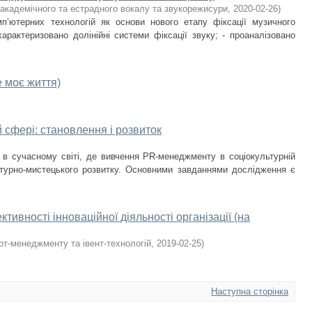
академічного та естрадного вокалу та звукорежисури
,
2020-02-26
)
п’ютерних технологій як основи нового етапу фіксації музичного
арактеризовано долінійні системи фіксації звуку; - проаналізовано
е моє життя)
 сфері: становлення і розвиток
в сучасному світі, де вивчення PR-менеджменту в соціокультурній
урно-мистецького розвитку. Основними завданнями дослідження є
ивноcті інновaційної діяльноcті організації (нa
т-менеджменту та івент-технологій
,
2019-02-25
)
Наступна сторінка