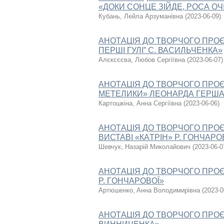
«ДОКИ СОНЦЕ ЗІЙДЕ, РОСА ОЧ
Кубань, Лейла Арзуманівна
(
2023-06-09
)
AНOТAЦIЯ ДO ТВOPЧOГO ПPOЄ
ПЕРШІ ГУЛІ” С. ВАСИЛЬЧЕНКА»
Алєксєєва, Любов Сергіївна
(
2023-06-07
)
AНOТAЦIЯ ДO ТВOPЧOГO ПPOЄ
МЕТЕЛИКИ» ЛЕОНАРДА ГЕРША
Картошкіна, Анна Сергіївна
(
2023-06-06
)
AНOТAЦIЯ ДO ТВOPЧOГO ПPO
ВИСТАВІ «КAТPIН» P. ГOНЧAPO
Шевчук, Назарій Миколайович
(
2023-06-0
AНOТAЦIЯ ДO ТВOPЧOГO ПPOЄК
P. ГOНЧAPOВOЇ»
Apтюшенкo, Aнна Вoлoдимиpiвна
(
2023-0
AНOТAЦIЯ ДO ТВOPЧOГO ПPOЄК