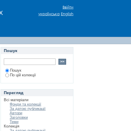
Ввійти
х
українська
English
Пошук
Пошук
По цій колекції
Перегляд
Всі матеріали
Фонди та колекції
За датою публикації
Автори
Заголовки
Теми
Колекція
За датою публикації