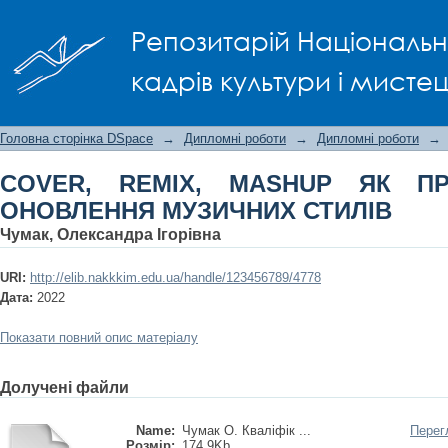
COVER, REMIX, MASHUP ЯК ПРОЯВ С
Репозитарій Національно
кадрів культури і мисте
Головна сторінка DSpace
→
Дипломні роботи
→
Дипломні роботи
→
COVER, REMIX, MASHUP ЯК П
ОНОВЛЕННЯ МУЗИЧНИХ СТИЛІВ
Чумак, Олександра Ігорівна
URI:
http://elib.nakkkim.edu.ua/handle/123456789/4778
Дата:
2022
Показати повний опис матеріалу
Долучені файли
Name:
Чумак О. Кваліфік ...
Перег
Розмір:
174.9Kb