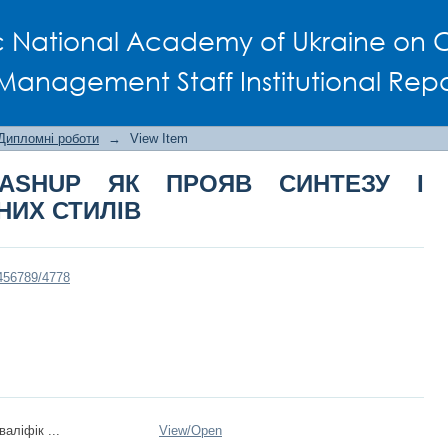
HUP ЯК ПРОЯВ СИНТЕЗУ І ОНОВЛЕННЯ
c National Academy of Ukraine on C
Management Staff Institutional Repo
Дипломні роботи
→
View Item
MASHUP ЯК ПРОЯВ СИНТЕЗУ І
ИХ СТИЛІВ
3456789/4778
аліфік ...
View/
Open