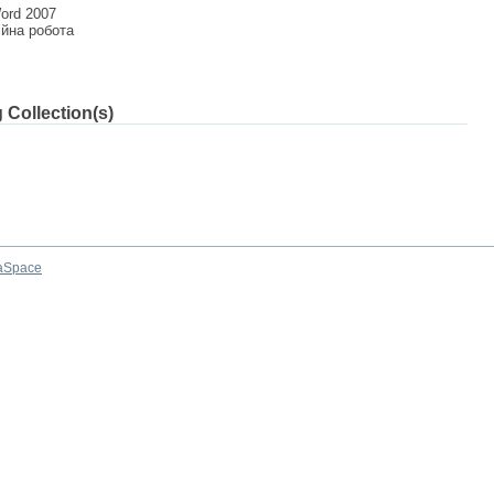
Word 2007
ійна робота
 Collection(s)
aSpace