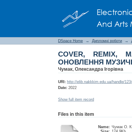
COVER, REMIX, MAS
Electroni
And Arts 
DSpace Home
→
Дипломні роботи
→
COVER, REMIX, 
ОНОВЛЕННЯ МУЗИЧН
Чумак, Олександра Ігорівна
URI:
http://elib.nakkkim.edu.ua/handle/12
Date:
2022
Show full item record
Files in this item
Name:
Чумак О. Кв
Size:
174.9Kb