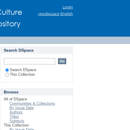
 МУЗИЧНИХ СТИЛІВ
Login
ulture
українська
English
sitory
Search DSpace
Search DSpace
This Collection
Browse
All of DSpace
Communities & Collections
By Issue Date
Authors
Titles
Subjects
This Collection
By Issue Date