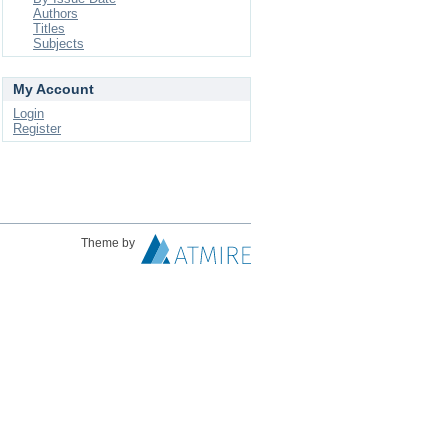
Authors
Titles
Subjects
My Account
Login
Register
Theme by