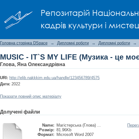
MUSIC - IT`S MY LIFE (Музика - це моє
Репозитарій Національно
кадрів культури і мисте
Головна сторінка DSpace
→
Дипломні роботи
→
Дипломні роботи
→
MUSIC - IT`S MY LIFE (Музика - це мо
Глова, Яна Олександрівна
URI:
http://elib.nakkkim.edu.ua/handle/123456789/4575
Дата:
2022
Показати повний опис матеріалу
Долучені файли
Name:
Магістерська (Глова) ...
Перег
Розмір:
81.96Kb
Формат:
Microsoft Word 2007