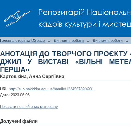
AНOТAЦIЯ ДO ТВOPЧOГO ПPOЄКТУ «В
Репозитарій Національно
МЕТЕЛИКИ» ЛЕОНАРДА ГЕРША»
кадрів культури і мисте
Головна сторінка DSpace
→
Дипломні роботи
→
Дипломні роботи
→
AНOТAЦIЯ ДO ТВOPЧOГO ПPOЄКТУ 
ДЖИЛ У ВИСТАВІ «ВІЛЬНІ МЕТЕ
ГЕРША»
Картошкіна, Анна Сергіївна
URI:
http://elib.nakkkim.edu.ua/handle/123456789/4931
Дата:
2023-06-06
Показати повний опис матеріалу
Долучені файли