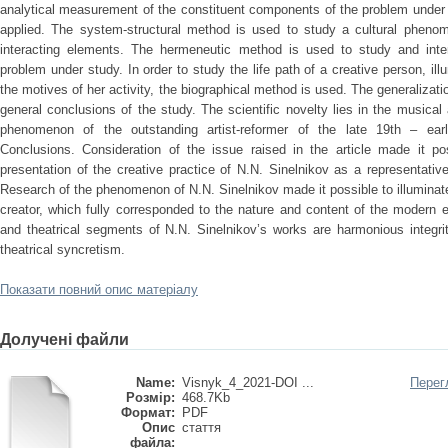
analytical measurement of the constituent components of the problem under 
applied. The system-structural method is used to study a cultural pheno
interacting elements. The hermeneutic method is used to study and interp
problem under study. In order to study the life path of a creative person, il
the motives of her activity, the biographical method is used. The generaliza
general conclusions of the study. The scientific novelty lies in the musical a
phenomenon of the outstanding artist-reformer of the late 19th – earl
Conclusions. Consideration of the issue raised in the article made it po
presentation of the creative practice of N.N. Sinelnikov as a representativ
Research of the phenomenon of N.N. Sinelnikov made it possible to illuminate 
creator, which fully corresponded to the nature and content of the modern 
and theatrical segments of N.N. Sinelnikov’s works are harmonious integrit
theatrical syncretism.
Показати повний опис матеріалу
Долучені файли
Name:
Visnyk_4_2021-DOI ...
Перег
Розмір:
468.7Kb
Формат:
PDF
Опис
стаття
файла: