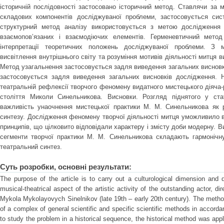
історичній послідовності застосовано історичний метод. Ставлячи за м
складових компонентів досліджуваної проблеми, застосовується сис
структурний метод аналізу використовується з метою дослідження
взаємопов’язаних і взаємодіючих елементів. Герменевтичний мето
інтерпретації теоретичних положень досліджуваної проблеми. З 
висвітлення внутрішнього світу та розуміння мотивів діяльності митця 
Метод узагальнення застосовується задля виведення загальних висновк
застосовується задля виведення загальних висновків дослідження. 
театральній рефлексії творчого феномену видатного мистецького діяча
століття Миколи Синельникова. Висновки. Розгляд піднятого у ста
важливість унаочнення мистецької практики М. М. Синельникова як р
синтезу. Дослідження феномену творчої діяльності митця уможливило в
принципів, що цілковито відповідали характеру і змісту доби модерну. 
сегменти творчої практики М. М. Синельникова складають гармонічну
театральний синтез.
Суть розробки, основні результати:
The purpose of the article is to carry out a culturological dimension and
musical-theatrical aspect of the artistic activity of the outstanding actor, di
Mykola Mykolayovych Sinelnikov (late 19th – early 20th century). The metho
of a complex of general scientific and specific scientific methods in accordan
to study the problem in a historical sequence, the historical method was appli