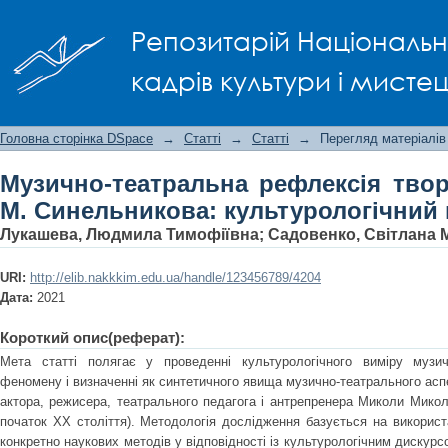
Музично-театральна рефлексія тв
Репозитарій Національно
культурологічний вимір
кадрів культури і мисте
Головна сторінка DSpace
→
Статті
→
Статті
→
Перегляд матеріалів
Музично-театральна рефлексія тво
М. Синельникова: культурологічний
Лукашева, Людмила Тимофіївна
;
Садовенко, Світлана 
URI:
http://elib.nakkkim.edu.ua/handle/123456789/4204
Дата:
2021
Короткий опис(реферат):
Мета статті полягає у проведенні культурологічного виміру музич
феномену і визначенні як синтетичного явища музично-театрального аспе
актора, режисера, театрального педагога і антрепренера Миколи Микол
початок ХХ століття). Методологія дослідження базується на використ
конкретно наукових методів у відповідності із культурологічним дискур