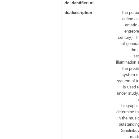
dc.identifier.uri
dc.description
The purpos
define as
artistic
entrepr
century). T
of genera
the 
seq
illumination
the probl
system-st
system of i
is used t
under study.
h
biographi
determine th
in the music
outstanding
Sinelnikov
made 