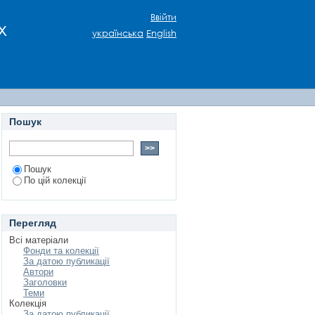
. М. Синельникова:
Ввійти
х
українська
English
Пошук
Пошук
По цій колекції
Перегляд
Всі матеріали
Фонди та колекції
За датою публикації
Автори
Заголовки
Теми
Колекція
За датою публикації