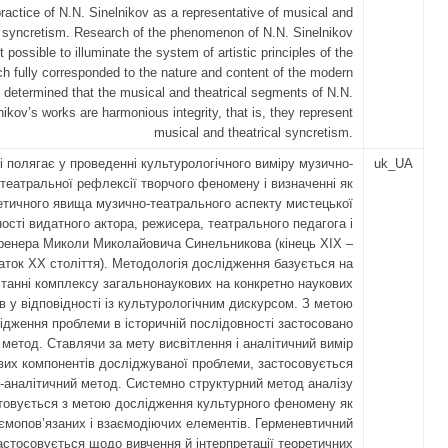
practice of N.N. Sinelnikov as a representative of musical and
l syncretism. Research of the phenomenon of N.N. Sinelnikov
 possible to illuminate the system of artistic principles of the
ch fully corresponded to the nature and content of the modern
s determined that the musical and theatrical segments of N.N.
nikov’s works are harmonious integrity, that is, they represent
musical and theatrical syncretism.
і полягає у проведенні культурологічного виміру музично-
uk_UA
театральної рефлексії творчого феномену і визначенні як
етичного явища музично-театрального аспекту мистецької
ості видатного актора, режисера, театрального педагога і
ренера Миколи Миколайовича Синельникова (кінець ХІХ –
аток ХХ століття). Методологія дослідження базується на
танні комплексу загальнонаукових на конкретно наукових
в у відповідності із культурологічним дискурсом. З метою
ідження проблеми в історичній послідовності застосовано
 метод. Ставлячи за мету висвітлення і аналітичний вимір
вих компонентів досліджуваної проблеми, застосовується
-аналітичний метод. Системно структурний метод аналізу
товується з метою дослідження культурного феномену як
ємопов’язаних і взаємодіючих елементів. Герменевтичний
астосовується щодо вивчення й інтерпретації теоретичних