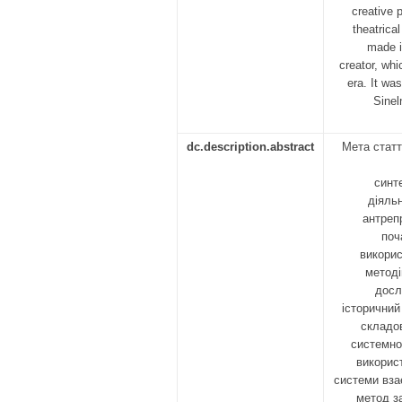
creative 
theatrica
made it
creator, whi
era. It wa
Sinel
dc.description.abstract
Мета статт
синт
діяльн
антреп
поч
викорис
методі
досл
історичний
складо
системно
викорис
системи вза
метод з