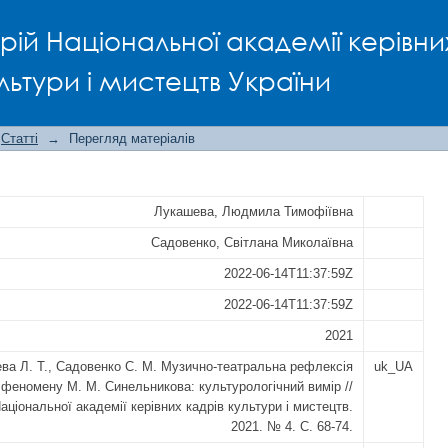
а рефлексія творчого феномену М
рій Національної академії керівни
ір
льтури і мистецтв України
Статті
→
Перегляд матеріалів
Лукашева, Людмила Тимофіївна
Садовенко, Світлана Миколаївна
2022-06-14T11:37:59Z
2022-06-14T11:37:59Z
2021
ва Л. Т., Садовенко С. М. Музично-театральна рефлексія
uk_UA
 феномену М. М. Синельникова: культурологічний вимір //
аціональної академії керівних кадрів культури і мистецтв.
2021. № 4. С. 68-74.