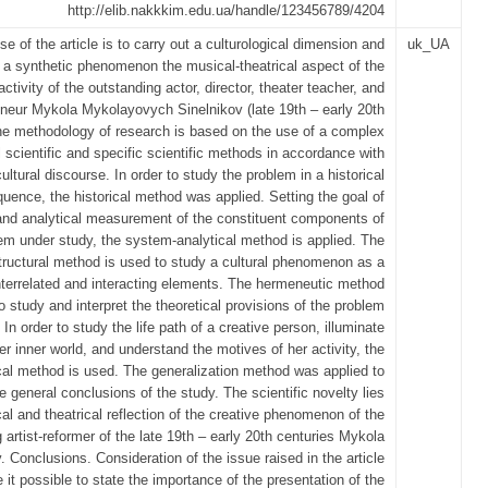
http://elib.nakkkim.edu.ua/handle/123456789/4204
e of the article is to carry out a culturological dimension and
uk_UA
 a synthetic phenomenon the musical-theatrical aspect of the
 activity of the outstanding actor, director, theater teacher, and
eneur Mykola Mykolayovych Sinelnikov (late 19th – early 20th
he methodology of research is based on the use of a complex
l scientific and specific scientific methods in accordance with
cultural discourse. In order to study the problem in a historical
uence, the historical method was applied. Setting the goal of
 and analytical measurement of the constituent components of
em under study, the system-analytical method is applied. The
ructural method is used to study a cultural phenomenon as a
nterrelated and interacting elements. The hermeneutic method
o study and interpret the theoretical provisions of the problem
 In order to study the life path of a creative person, illuminate
er inner world, and understand the motives of her activity, the
cal method is used. The generalization method was applied to
e general conclusions of the study. The scientific novelty lies
al and theatrical reflection of the creative phenomenon of the
 artist-reformer of the late 19th – early 20th centuries Mykola
. Conclusions. Consideration of the issue raised in the article
it possible to state the importance of the presentation of the