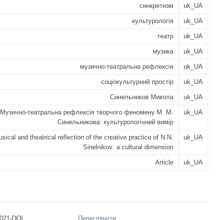
синкретизм
uk_UA
культурологія
uk_UA
театр
uk_UA
музика
uk_UA
музично-театральна рефлексія
uk_UA
соціокультурний простір
uk_UA
Синельников Микола
uk_UA
Музично-театральна рефлексія творчого феномену М. М.
uk_UA
Синельникова: культурологічний вимір
sical and theatrical reflection of the creative practice of N.N.
uk_UA
Sinelnikov: a cultural dimension
Article
uk_UA
021-DOI ...
Переглянути