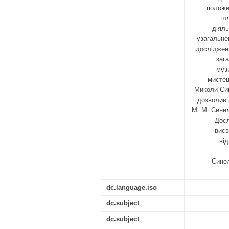
положе
шл
діяль
узагальне
досліджен
заг
муз
мистец
Миколи Син
дозволив 
М. М. Синел
Досл
висв
ві
Синел
dc.language.iso
dc.subject
dc.subject