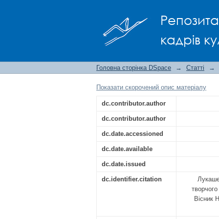
Музично-театральн
Репозита
культурологічний вим
кадрів ку
Головна сторінка DSpace
→
Статті
→
Показати скорочений опис матеріалу
dc.contributor.author
dc.contributor.author
dc.date.accessioned
dc.date.available
dc.date.issued
dc.identifier.citation
Лукаше
творчого
Вісник Н