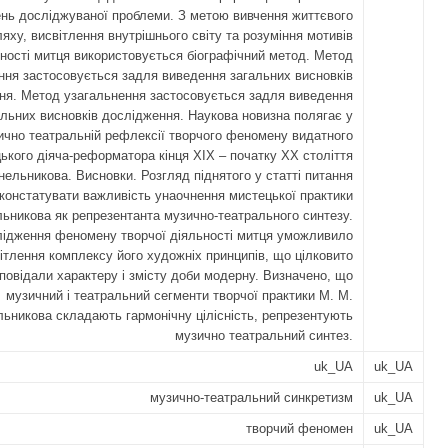
нь досліджуваної проблеми. З метою вивчення життєвого
яху, висвітлення внутрішнього світу та розуміння мотивів
ності митця використовується біографічний метод. Метод
ння застосовується задля виведення загальних висновків
ня. Метод узагальнення застосовується задля виведення
альних висновків дослідження. Наукова новизна полягає у
ично театральній рефлексії творчого феномену видатного
ького діяча-реформатора кінця ХІХ – початку ХХ століття
ельникова. Висновки. Розгляд піднятого у статті питання
констатувати важливість унаочнення мистецької практики
ьникова як репрезентанта музично-театрального синтезу.
ідження феномену творчої діяльності митця уможливило
ітлення комплексу його художніх принципів, що цілковито
дповідали характеру і змісту доби модерну. Визначено, що
музичний і театральний сегменти творчої практики М. М.
ьникова складають гармонічну цілісність, репрезентують
музично театральний синтез.
uk_UA
uk_UA
музично-театральний синкретизм
uk_UA
творчий феномен
uk_UA