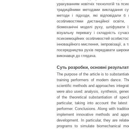
урахуванням новітніх технологій та пси
традиційними методами викладання суч
методи і підходи, які відповідали б 
особливостями дистанційної освіти
біомеханічні моделі руху, шліфувати 
візуальну перевагу і складність суча
психоемоційних особливостей особистост
інноваційного мислення, імпровізації, а
посередництва рухів передавати широкий
виконавця до глядача.
Суть розробки, основні результат
The purpose of the article is to substantiat
training performers of modern dance. Th
scientific methods and approaches integrat
were also used: analysis, synthesis, general
of the theoretical substantiation of spe
particular, taking into account the late
performer. Conclusions. Along with tradit
implement innovative methods and appro
development. In particular, they are relate
programs to simulate biomechanical mod