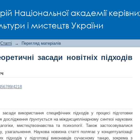
ретичні засади новітніх підходів до 
рій Національної академії керівни
льтури і мистецтв України
Статті
→
Перегляд матеріалів
оретичні засади новітніх підходів
ич
3456789/4218
і засади використання специфічних підходів у процесі підготовки
ія дослідження ґрунтується на міждисциплінарному синтезі наукових
дагогіки, мистецтвознавства та психології. Також застосовувалися
у, узагальнення. Наукова новизна статті полягає у концептуалізації
их підходів у підготовці виконавців сучасному танцю, зокрема з