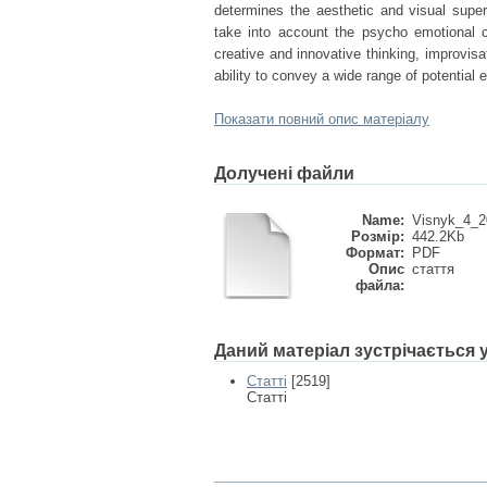
determines the aesthetic and visual super
take into account the psycho emotional 
creative and innovative thinking, improvis
ability to convey a wide range of potential
Показати повний опис матеріалу
Долучені файли
Name:
Visnyk_4_2
Розмір:
442.2Kb
Формат:
PDF
Опис
стаття
файла:
Даний матеріал зустрічається
Статті
[2519]
Статті