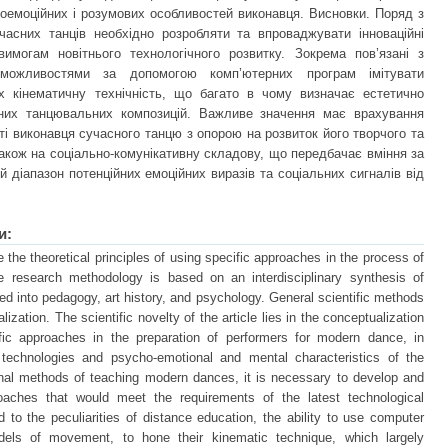
хоемоційних і розумових особливостей виконавця. Висновки. Поряд з
асних танців необхідно розробляти та впроваджувати інноваційні
вимогам новітнього технологічного розвитку. Зокрема пов’язані з
, можливостями за допомогою комп’ютерних програм імітувати
їх кінематичну технічність, що багато в чому визначає естетично
сних танцювальних композицій. Важливе значення має врахування
і виконавця сучасного танцю з опорою на розвиток його творчого та
 також на соціально-комунікативну складову, що передбачає вміння за
 діапазон потенційних емоційних виразів та соціальних сигналів від
и:
e the theoretical principles of using specific approaches in the process of
e research methodology is based on an interdisciplinary synthesis of
ed into pedagogy, art history, and psychology. General scientific methods
ization. The scientific novelty of the article lies in the conceptualization
cific approaches in the preparation of performers for modern dance, in
st technologies and psycho-emotional and mental characteristics of the
ional methods of teaching modern dances, it is necessary to develop and
aches that would meet the requirements of the latest technological
d to the peculiarities of distance education, the ability to use computer
els of movement, to hone their kinematic technique, which largely