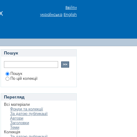
викладання
Ввійти
х
українська
English
Пошук
Пошук
По цій колекції
Перегляд
Всі матеріали
Фонди та колекції
За датою публикації
Автори
Заголовки
Теми
Колекція
За датою публикації