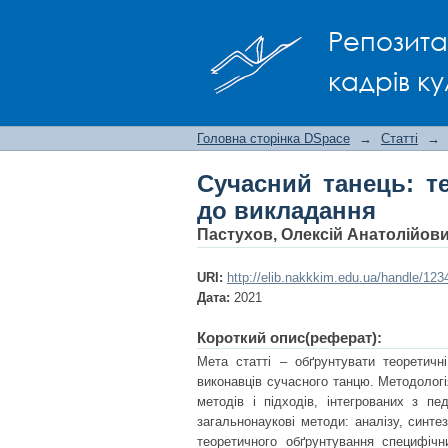
Сучасний танець: тео
Репозита
кадрів ку
Головна сторінка DSpace
→
Статті
→
Сучасний танець: те
до викладання
Пастухов, Олексій Анатолійов
URI:
http://elib.nakkkim.edu.ua/handle/12
Дата:
2021
Короткий опис(реферат):
Мета статті – обґрунтувати теоретичн
виконавців сучасного танцю. Методолог
методів і підходів, інтегрованих з пе
загальнонаукові методи: аналізу, синтез
теоретичного обґрунтування специфічн