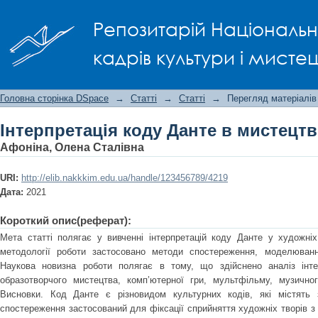
Інтерпретація коду Данте в мистецтв
Репозитарій Національно
кадрів культури і мисте
Головна сторінка DSpace
→
Статті
→
Статті
→
Перегляд матеріалів
Інтерпретація коду Данте в мистецтв
Афоніна, Олена Сталівна
URI:
http://elib.nakkkim.edu.ua/handle/123456789/4219
Дата:
2021
Короткий опис(реферат):
Мета статті полягає у вивченні інтерпретацій коду Данте у художніх
методології роботи застосовано методи спостереження, моделювання
Наукова новизна роботи полягає в тому, що здійснено аналіз інте
образотворчого мистецтва, комп’ютерної гри, мультфільму, музично
Висновки. Код Данте є різновидом культурних кодів, які містять 
спостереження застосований для фіксації сприйняття художніх творів 