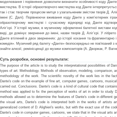
моделювання і порівняння дозволили визначити особливості коду Данте п
мистецтва. В історії образотворчого мистецтва код Данте інтерпретується
так і стає творчим процесом митця з узагальненим змістом творів Д. Алі
імені (С. Далі). Порівнюючи вживання коду Данте у комп’ютерних ігра
образотворчому мистецтві і сучасному відеоряді код Данте відтворю
Аліг’єрі. У історії музики, в музичному оформленні балетної вистави к
виді, де домінує звернення до імені, назви творів Д. Аліг’єрі. У лібрет
Данте втілений в двох зверненнях: до історії кохання та фрагментарно 
комедія». Музичний ряд балету «Данте» безпосередньо не пов'язаний з к
знайти алюзії, ремінісценції до музики композиторів (А. Дворжак, Р. Вагн
Суть розробки, основні результати:
The purpose of the article is to study the interpretational possibilities of Da
types of art. Methodology. Methods of observation, modeling, comparison, a
methodology of the work. The scientific novelty of the work lies in the fact
Dante's code on the example of fine art, computer games, cartoons, musical
carried out. Conclusions. Dante's code is a kind of cultural code that conta
method was applied to fix the perception of works of art in order to study
methods allowed us to determine the features of Dante's code in different ge
the visual arts, Dante's code is interpreted both in the works of artists
generalized content of D. Alighieri's works, but with the exact use of the c
Dante's code in computer games, cartoons, we state that in the visual arts a