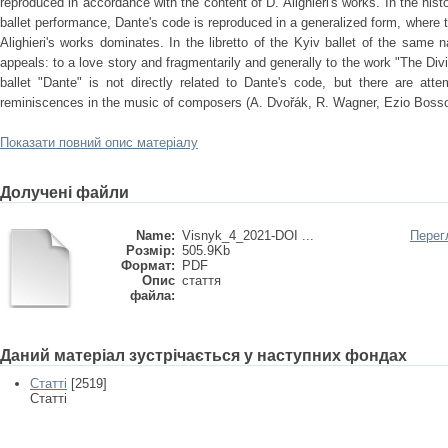
reproduced in accordance with the content of D. Alighieri's works. In the hist
ballet performance, Dante's code is reproduced in a generalized form, where t
Alighieri's works dominates. In the libretto of the Kyiv ballet of the sam
appeals: to a love story and fragmentarily and generally to the work "The Di
ballet "Dante" is not directly related to Dante's code, but there are atte
reminiscences in the music of composers (A. Dvořák, R. Wagner, Ezio Bosso
Показати повний опис матеріалу
Долучені файли
Name:
Visnyk_4_2021-DOI ...
Перег
Розмір:
505.9Kb
Формат:
PDF
Опис
стаття
файла:
Даний матеріал зустрічається у наступних фондах
Статті
[2519]
Статті