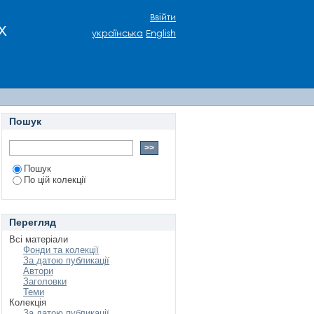
ьких композиторів у
Ввійти
х
українська
English
Пошук
Пошук
По цій колекції
Перегляд
Всі матеріали
Фонди та колекції
За датою публикації
Автори
Заголовки
Теми
Колекція
За датою публикації