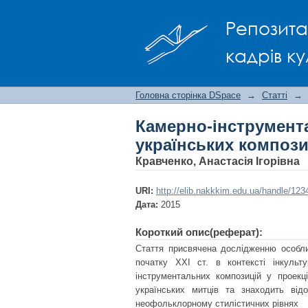
Камерно-інструмент
Репозита
проекції діалогу кул
кадрів ку
Головна сторінка DSpace
→
Статті
→
Камерно-інструм
українських композит
Кравченко, Анастасія Ігорівна
URI:
http://elib.nakkkim.edu.ua/handle/12
Дата:
2015
Короткий опис(реферат):
Стаття присвячена дослідженню особли
початку ХХІ ст. в контексті інкульту
інструментальних композицій у проекц
українських митців та знаходить від
неофольклорному стилістичних рівнях