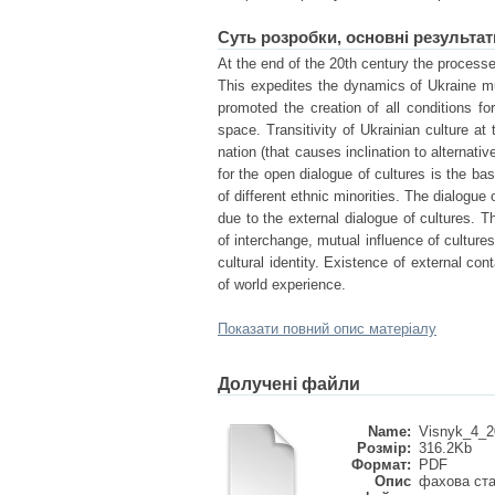
Суть розробки, основні результат
At the end of the 20th century the processe
This expedites the dynamics of Ukraine mus
promoted the creation of all conditions for
space. Transitivity of Ukrainian culture at
nation (that causes inclination to alternati
for the open dialogue of cultures is the b
of different ethnic minorities. The dialogue
due to the external dialogue of cultures. T
of interchange, mutual influence of cultures
cultural identity. Existence of external co
of world experience.
Показати повний опис матеріалу
Долучені файли
Name:
Visnyk_4_20
Розмір:
316.2Kb
Формат:
PDF
Опис
фахова ста