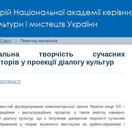
альна творчість сучасних українс
рій Національної академії керівни
ьтур
льтури і мистецтв України
Статті
→
Перегляд матеріалів
ентальна творчість сучасних
орів у проекції діалогу культур
3456789/4272
востей функціонування композиторської школи України кінця ХХ –
раційних і акультураційних процесів, а також аналізу камерно-
ії діалогу культур, що є потужним джерелом творчості сучасних
ображення у творах музичного мистецтва на ідейно-образному і