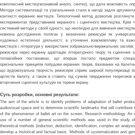
комплексний мистецтвознавчий аналіз, синтез), що дала можливість опр
Методи систематизації та узагальнення стали в нагоді задля аргумент
контексті екранних мистецтв. Типологічний метод дозволив розглянути
експериментах представників екранного і сценічного мистецтва. Крім т
системний методи у своїй єдності, що необхідно для вивчення мистецтв
новизна дослідження полягає у визначенні режисури як універсаль
художньо естетичної діяльності; в уточненні взаємовпливу та взаєм
мистецтв і літератури у використанні зображально-виражальних засобів;
режисера через екранну адаптацію літературного твору та сценічних за
телевізійних постановках, що вперше постало предметом спеціа
оригінальних принципів побудови екранних творів, базованих на балетн
що аудіовізуальна творчість режисерів сприяє широкій популяризації б
артистів балету, а також в ставить під сумнів твердження теоретиків к
вторгнення сценічної культури на терени екрану.
Суть розробки, основні результати:
The aim of the article is to identify problems of adaptation of ballet produ
audiovisual space and to determine scientific landmarks that will contribut
of the phenomenon of ballet art on the screen. Research methodology. An i
use of a number of general scientific methods was used in the study of 
theoretical methods (induction, deduction, identification, complex art analysi
develop a historical and factual basis. Methods of systematization and gen