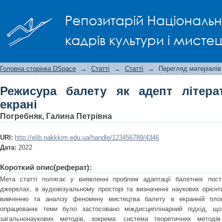
Режисура балету як адепт літературн
Репозитарій Національно
кадрів культури і мисте
Головна сторінка DSpace
→
Статті
→
Статті
→
Перегляд матеріалів
Режисура балету як адепт літера
екрані
Погребняк, Галина Петрівна
URI:
http://elib.nakkkim.edu.ua/handle/123456789/4346
Дата:
2022
Короткий опис(реферат):
Мета статті полягає у виявленні проблем адаптації балетних пост
джерелах, в аудіовізуальному просторі та визначенні наукових орієн
вивченню та аналізу феномену мистецтва балету в екранній площ
опрацюванні теми було застосовано міждисциплінарний підхід, що
загальнонаукових методів, зокрема: система теоретичних методів 