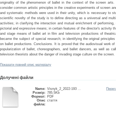
originality of the phenomenon of ballet in the context of the screen arts
consider common artistic principles in the creative experiments of screen and 
and systematic methods were used in their unity, which is necessary to st
scientific novelty of the study is to define directing as a universal and multi
activities; in clarifying the interaction and mutual enrichment of performing,
pictorial and expressive means; in certain features of the director's activity t
and stage means of ballet art in film and television productions of theatric
became the subject of special research; in identifying the original principl
on ballet productions. Conclusions. It is proved that the audiovisual work of
popularization of ballet, choreographers, and ballet dancers, as well as cal
television theorists about the danger of invading stage culture on the screen.
Показати повний опис матеріалу
Долучені файли
Name:
Visnyk_2_2022-193 ...
Перег
Розмір:
785.5Kb
Формат:
PDF
Опис
стаття
файла: