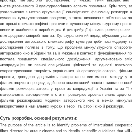
просторі. Методологія дослідження. У межах теми використано
мистецтвознавчого й культурологічного аспекту проблеми. Крім того, з
узагальнення з метою аргументації самобутності феномену режисури ав
сучасних культуротворчих процесах, а також визначення об’єктивних за
авторські кінематографічні практики в сучасному міжкультурному просто
виявити особливості виробництва й дистрибуції фільмів режисерських 
міжнародного співробітництва. Культурологічний підхід обумовив узага
дослідження авторського кінематографу культури доби постмодерну т
дослідження полягає в тому, що проблема міжкультурного співробітн
авторського кіно в Україні та за її межами в контексті функціонування 
постала предметом спеціального дослідження; аргументовано зміс
«копродукція» як певної специфічної цілісності та єдності взаємоп
схарактеризовано творчість українських кінорежисерів-авторів, фільм
проєкти; доведено доцільність використання системного методу у в
фільмотворчого процесу; здійснено комплексний аналіз і виявлено особ
фільмів режисерів-авторів у проєктах копродукції в Україні та за ї
матеріалами, викладеними в статті, розширює арсенал знань щодо сп
фільмів режисерських моделей авторського кіно в межах міжкуль
використання в навчальних курсах з теорії та історії кіно й режисури.
Суть розробки, основні результати:
The purpose of the article is to identify problems of intercultural cooperati
films directed by auteur cinema and to identify scientific guidelines that wil