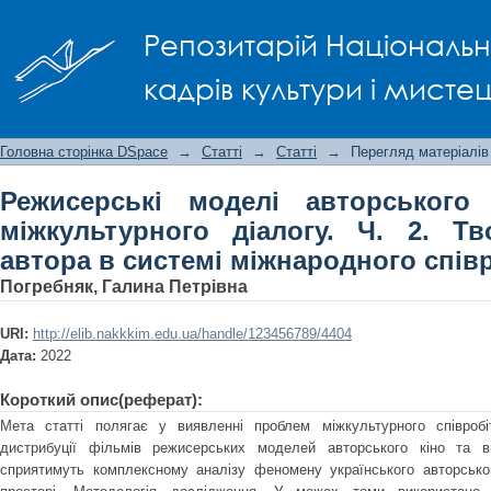
Режисерські моделі авторського кіно 
Репозитарій Національно
Творчість режисера-автора в систем
кадрів культури і мисте
Головна сторінка DSpace
→
Статті
→
Статті
→
Перегляд матеріалів
Режисерські моделі авторського 
міжкультурного діалогу. Ч. 2. Тв
автора в системі міжнародного спів
Погребняк, Галина Петрівна
URI:
http://elib.nakkkim.edu.ua/handle/123456789/4404
Дата:
2022
Короткий опис(реферат):
Мета статті полягає у виявленні проблем міжкультурного співробі
дистрибуції фільмів режисерських моделей авторського кіно та ви
сприятимуть комплексному аналізу феномену українського авторсько