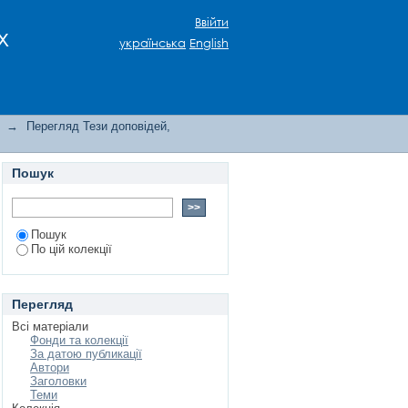
і
Ввійти
х
українська
English
→
Перегляд Тези доповідей,
Пошук
Пошук
По цій колекції
Перегляд
Всі матеріали
Фонди та колекції
За датою публикації
Автори
Заголовки
Теми