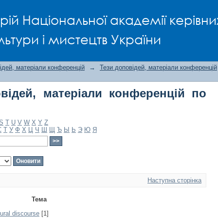
ідей, матеріали конференцій по тем
рій Національної академії керівни
льтури і мистецтв України
ідей, матеріали конференцій
→
Тези доповідей, матеріали конференцій
відей, матеріали конференцій по
S
T
U
V
W
X
Y
Z
С
Т
У
Ф
Х
Ц
Ч
Ш
Щ
Ъ
Ы
Ь
Э
Ю
Я
Наступна сторінка
Тема
tural discourse
[1]