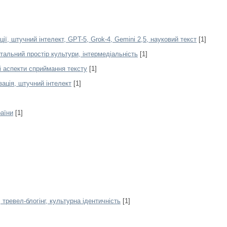
ї, штучний інтелект, GPT-5, Grok-4, Gemini 2,5, науковий текст
[1]
італьний простір культури, інтермедіальність
[1]
і аспекти сприймання тексту
[1]
ація, штучний інтелект
[1]
аїни
[1]
 тревел-блогінг, культурна ідентичність
[1]