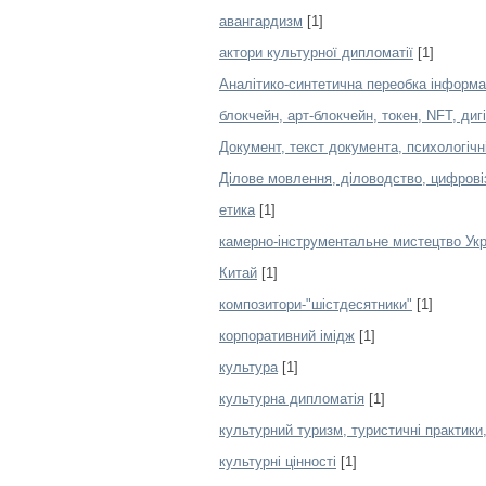
авангардизм
[1]
актори культурної дипломатії
[1]
Аналітико-синтетична переобка інформаці
блокчейн, арт-блокчейн, токен, NFT, диг
Документ, текст документа, психологічн
Ділове мовлення, діловодство, цифровіз
етика
[1]
камерно-інструментальне мистецтво Укр
Китай
[1]
композитори-"шістдесятники"
[1]
корпоративний імідж
[1]
культура
[1]
культурна дипломатія
[1]
культурний туризм, туристичні практики,
культурні цінності
[1]