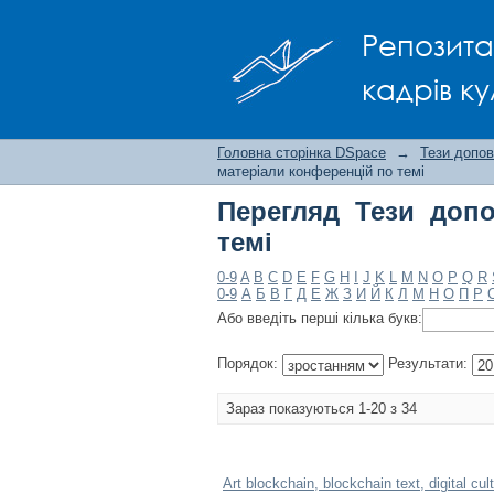
Перегляд Тези допов
Репозита
кадрів ку
Головна сторінка DSpace
→
Тези допов
матеріали конференцій по темі
Перегляд Тези допо
темі
0-9
A
B
C
D
E
F
G
H
I
J
K
L
M
N
O
P
Q
R
0-9
А
Б
В
Г
Д
Е
Ж
З
И
Й
К
Л
М
Н
О
П
Р
Або введіть перші кілька букв:
Порядок:
Результати:
Зараз показуються 1-20 з 34
Art blockchain, blockchain text, digital cul