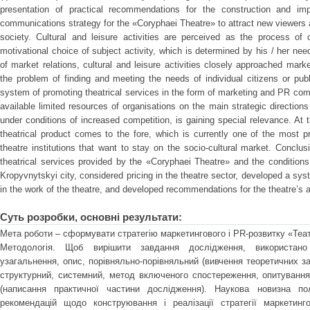
presentation of practical recommendations for the construction and i
communications strategy for the «Coryphaei Theatre» to attract new viewers an
society. Cultural and leisure activities are perceived as the process of c
motivational choice of subject activity, which is determined by his / her ne
of market relations, cultural and leisure activities closely approached mar
the problem of finding and meeting the needs of individual citizens or pub
system of promoting theatrical services in the form of marketing and PR co
available limited resources of organisations on the main strategic directio
under conditions of increased competition, is gaining special relevance. At
theatrical product comes to the fore, which is currently one of the most p
theatre institutions that want to stay on the socio-cultural market. Concl
theatrical services provided by the «Coryphaei Theatre» and the conditions
Kropyvnytskyi city, considered pricing in the theatre sector, developed a s
in the work of the theatre, and developed recommendations for the theatre’s a
Суть розробки, основні результати:
Мета роботи – сформувати стратегію маркетингового і PR-розвитку «Теат
Методологія. Щоб вирішити завдання дослідження, використано 
узагальнення, опис, порівняльно-порівняльний (вивчення теоретичних за
структурний, системний, метод включеного спостереження, опитування 
(написання практичної частини дослідження). Наукова новизна по
рекомендацій щодо конструювання і реалізації стратегії маркетинг