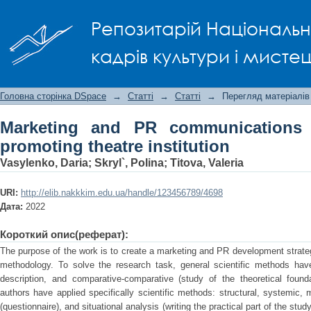
Marketing and PR communications
Репозитарій Національно
institution
кадрів культури і мисте
Головна сторінка DSpace
→
Статті
→
Статті
→
Перегляд матеріалів
Marketing and PR communications 
promoting theatre institution
Vasylenko, Daria
;
Skryl`, Polina
;
Titova, Valeria
URI:
http://elib.nakkkim.edu.ua/handle/123456789/4698
Дата:
2022
Короткий опис(реферат):
The purpose of the work is to create a marketing and PR development strate
methodology. To solve the research task, general scientific methods have
description, and comparative-comparative (study of the theoretical found
authors have applied specifically scientific methods: structural, systemic,
(questionnaire), and situational analysis (writing the practical part of the stud