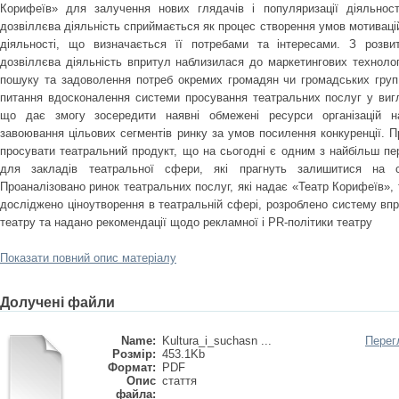
Корифеїв» для залучення нових глядачів і популяризації діяльності
дозвіллєва діяльність сприймається як процес створення умов мотиваці
діяльності, що визначається її потребами та інтересами. З розви
дозвіллєва діяльність впритул наблизилася до маркетингових технолог
пошуку та задоволення потреб окремих громадян чи громадських груп
питання вдосконалення системи просування театральних послуг у вигля
що дає змогу зосередити наявні обмежені ресурси організацій н
завоювання цільових сегментів ринку за умов посилення конкуренції. 
просувати театральний продукт, що на сьогодні є одним з найбільш пер
для закладів театральної сфери, які прагнуть залишитися на со
Проаналізовано ринок театральних послуг, які надає «Театр Корифеїв»,
досліджено ціноутворення в театральній сфері, розроблено систему вп
театру та надано рекомендації щодо рекламної і PR-політики театру
Показати повний опис матеріалу
Долучені файли
Name:
Kultura_i_suchasn ...
Перег
Розмір:
453.1Kb
Формат:
PDF
Опис
стаття
файла: