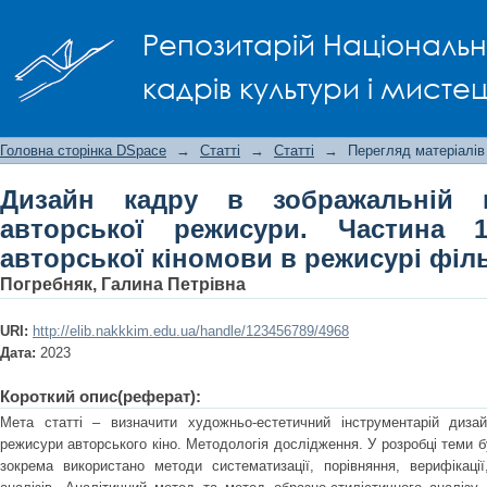
Дизайн кадру в зображальній кул
Репозитарій Національно
Частина 1. Конструювання авторсь
Іллєнка
кадрів культури і мисте
Головна сторінка DSpace
→
Статті
→
Статті
→
Перегляд матеріалів
Дизайн кадру в зображальній к
авторської режисури. Частина 
авторської кіномови в режисурі філ
Погребняк, Галина Петрівна
URI:
http://elib.nakkkim.edu.ua/handle/123456789/4968
Дата:
2023
Короткий опис(реферат):
Мета статті – визначити художньо-естетичний інструментарій диза
режисури авторського кіно. Методологія дослідження. У розробці теми б
зокрема використано методи систематизації, порівняння, верифікації