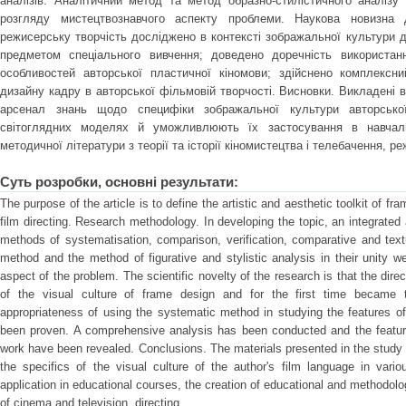
аналізів. Аналітичний метод та метод образно-стилістичного аналізу
розгляду мистецтвознавчого аспекту проблеми. Наукова новизна
режисерську творчість досліджено в контексті зображальної культури 
предметом спеціального вивчення; доведено доречність використан
особливостей авторської пластичної кіномови; здійснено комплексни
дизайну кадру в авторської фільмовій творчості. Висновки. Викладені
арсенал знань щодо специфіки зображальної культури авторської
світоглядних моделях й уможливлюють їх застосування в навчаль
методичної літератури з теорії та історії кіномистецтва і телебачення, р
Суть розробки, основні результати:
The purpose of the article is to define the artistic and aesthetic toolkit of fr
film directing. Research methodology. In developing the topic, an integrated 
methods of systematisation, comparison, verification, comparative and text
method and the method of figurative and stylistic analysis in their unity we
aspect of the problem. The scientific novelty of the research is that the direct
of the visual culture of frame design and for the first time became 
appropriateness of using the systematic method in studying the features of
been proven. A comprehensive analysis has been conducted and the features
work have been revealed. Conclusions. The materials presented in the study
the specifics of the visual culture of the author's film language in vari
application in educational courses, the creation of educational and methodolog
of cinema and television, directing.