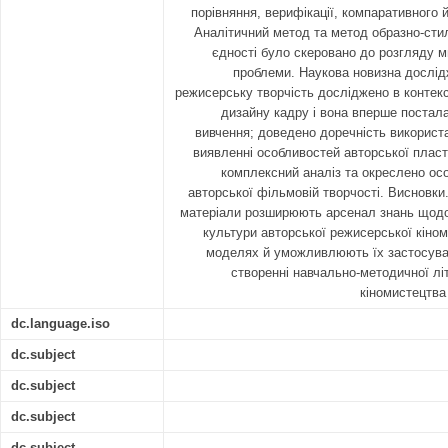
порівняння, верифікації, компаративного й
Аналітичний метод та метод образно-стил
єдності було скеровано до розгляду м
проблеми. Наукова новизна дослід
режисерську творчість досліджено в контекс
дизайну кадру і вона вперше постал
вивчення; доведено доречність використ
виявленні особливостей авторської пласт
комплексний аналіз та окреслено ос
авторської фільмовій творчості. Висновки
матеріали розширюють арсенал знань щодо
культури авторської режисерської кіном
моделях й уможливлюють їх застосува
створенні навчально-методичної літе
кіномистецтва
dc.language.iso
dc.subject
dc.subject
dc.subject
dc.subject