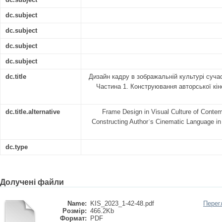
dc.subject
dc.subject
dc.subject
dc.subject
dc.title
Дизайн кадру в зображальній культурі суча
Частина 1. Конструювання авторської кін
dc.title.alternative
Frame Design in Visual Culture of Contem
Constructing Authorʾs Cinematic Language in D
dc.type
Долучені файли
Name:
KIS_2023_1-42-48.pdf
Перег
Розмір:
466.2Kb
Формат:
PDF