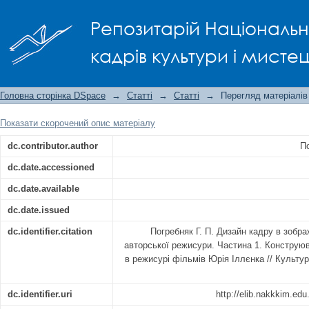
Дизайн кадру в зображальній кул
Репозитарій Національно
Частина 1. Конструювання авторсь
Іллєнка
кадрів культури і мисте
Головна сторінка DSpace
→
Статті
→
Статті
→
Перегляд матеріалів
Показати скорочений опис матеріалу
dc.contributor.author
По
dc.date.accessioned
dc.date.available
dc.date.issued
dc.identifier.citation
Погребняк Г. П. Дизайн кадру в зобра
авторської режисури. Частина 1. Конструюв
в режисурі фільмів Юрія Іллєнка // Культур
dc.identifier.uri
http://elib.nakkkim.ed