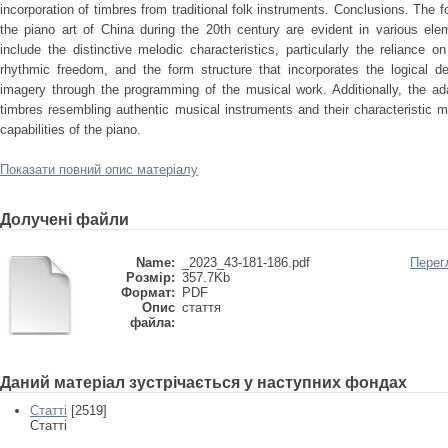
incorporation of timbres from traditional folk instruments. Conclusions. The f
the piano art of China during the 20th century are evident in various el
include the distinctive melodic characteristics, particularly the reliance o
rhythmic freedom, and the form structure that incorporates the logical d
imagery through the programming of the musical work. Additionally, the ada
timbres resembling authentic musical instruments and their characteristic m
capabilities of the piano.
Показати повний опис матеріалу
Долучені файли
Name:
_2023_43-181-186.pdf
Перег
Розмір:
357.7Kb
Формат:
PDF
Опис
стаття
файла:
Даний матеріал зустрічається у наступних фондах
Статті
[2519]
Статті