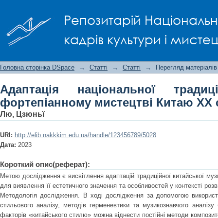
Адаптація національної традицій
Репозитарій Національно
Китаю ХХ ст.
кадрів культури і мисте
Головна сторінка DSpace
→
Статті
→
Статті
→
Перегляд матеріалів
Адаптація національної тради
фортепіанному мистецтві Китаю ХХ с
Лю, Цзюньї
URI:
http://elib.nakkkim.edu.ua/handle/123456789/5028
Дата:
2023
Короткий опис(реферат):
Метою дослідження є висвітлення адаптацій традиційної китайської музи
для виявлення її естетичного значення та особливостей у контексті роз
Методологія дослідження. В ході дослідження за допомогою використа
стильового аналізу, методів герменевтики та музикознавчого аналіз
факторів «китайського стилю» можна віднести постійні методи композито