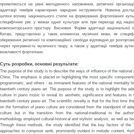
проявляються на рівні мелодичного наповнення, ритмічної організаці
адаптації тембрів характерних народних інструментів. Новизна досл
шляхи впливу національного стилю на формування фортепіанної культ
специфічних рис у межах одної культури але при переході від націон
композиторського простору. Висновки. Форми адаптації національної 
Китаю, представлено у таких елементах музичної мови, як специфік
збереження ритмічної та композиційної свободи відповідно до розгорта
через програмність музичного твору, а також у адаптації тембрів ауте
можливості фортепіано.
Суть розробки, основні результати:
The purpose of the study is to describe the ways of influence of the national 
China. The emphasis is placed on highlighting the most specific component
programmatic, and others - as immanent features of the national mentality fr
twentieth century piano art. The purpose of the study is to highlight the ad
culture in piano music to reveal its aesthetic significance and features i
twentieth century piano art. The scientific novelty is that for the first time t
on the formation of piano culture are considered from the standpoint of adap
culture but in the transition from the national-traditional to the auth
methodology employed cultural-historical and stylistic analysis, as well as 
Through these methods, the study identified that the key factors of the
approaches to composer work, prominently evident in melodic content, rhyt