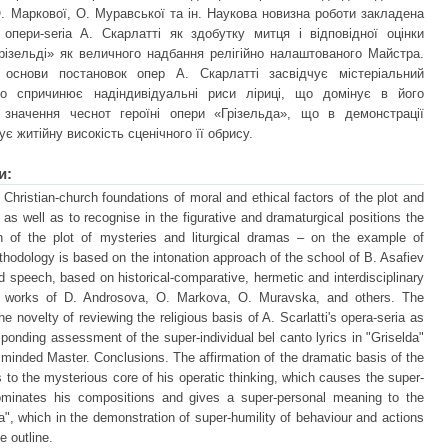
. Маркової, О. Муравської та ін. Наукова новизна роботи закладена
опери-seria А. Скарлатті як здобутку митця і відповідної оцінки
Грізельді» як величного надбання релігійно налаштованого Майстра.
 основи постановок опер А. Скарлатті засвідчує містеріальний
о спричинює надіндивідуальні риси ліриці, що домінує в його
 значення чеснот героїні опери «Грізельда», що в демонстрації
є житійну високість сценічного її обрису.
и:
e Christian-church foundations of moral and ethical factors of the plot and
, as well as to recognise in the figurative and dramaturgical positions the
h of the plot of mysteries and liturgical dramas – on the example of
thodology is based on the intonation approach of the school of B. Asafiev
d speech, based on historical-comparative, hermetic and interdisciplinary
e works of D. Androsova, O. Markova, O. Muravska, and others. The
he novelty of reviewing the religious basis of A. Scarlatti's opera-seria as
ponding assessment of the super-individual bel canto lyrics in "Griselda"
 minded Master. Conclusions. The affirmation of the dramatic basis of the
es to the mysterious core of his operatic thinking, which causes the super-
 dominates his compositions and gives a super-personal meaning to the
da", which in the demonstration of super-humility of behaviour and actions
e outline.