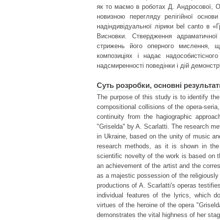
як то маємо в роботах Д. Андросової, О
новизною перегляду релігійної основи 
надіндивідуальної лірики bel canto в «
Висновки. Ствердження адраматичної
стрижень його оперного мислення, щ
композиціях і надає надособистісного
надсмиренності поведінки і дій демонстру
Суть розробки, основні результат
The purpose of this study is to identify th
compositional collisions of the opera-seria
continuity from the hagiographic approac
"Griselda" by A. Scarlatti. The research me
in Ukraine, based on the unity of music an
research methods, as it is shown in th
scientific novelty of the work is based on t
an achievement of the artist and the corres
as a majestic possession of the religiously
productions of A. Scarlatti's operas testifi
individual features of the lyrics, which
virtues of the heroine of the opera "Grisel
demonstrates the vital highness of her stag