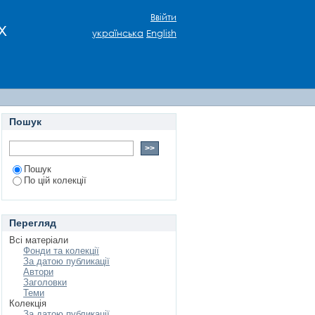
на прикладі аналізу
Ввійти
х
українська
English
Пошук
Пошук
По цій колекції
Перегляд
Всі матеріали
Фонди та колекції
За датою публикації
Автори
Заголовки
Теми
Колекція
За датою публикації