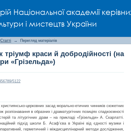
 як тріумф краси й добродійності (
рій Національної академії керівни
льтури і мистецтв України
Статті
→
Перегляд матеріалів
к тріумф краси й добродійності (на
ери «Грізельда»)
3456789/5122
християнсько-церковних засад морально-етичних чинників сюжетних
акож розпізнавання в образних і драматургічних позиціях спадкоємності
стерій та літургічних драм – на прикладі «Грізельди» А. Скарлатті.
аційний підхід школи Б. Асаф’єва в Україні від єдності музики і
мпаративний, герметичний і міждисциплінарний методи дослідження,