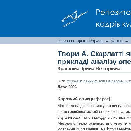
Твори А. Скарлатті
Репозита
опери «Грізельда»)
кадрів ку
Головна сторінка DSpace
→
Статті
→
Твори А. Скарлатті я
прикладі аналізу оп
Красіліна, Ірина Вікторівна
URI:
http://elib.nakkkim.edu.ua/handle/12
Дата:
2023
Короткий опис(реферат):
Метою дослідження виступає виявлення 
і композиційних колізій опери-seria, а т
від агіографічного підходу сюжетики мі
Методологічною основою виступає інтон
мовлення із спиранням на історично-ко