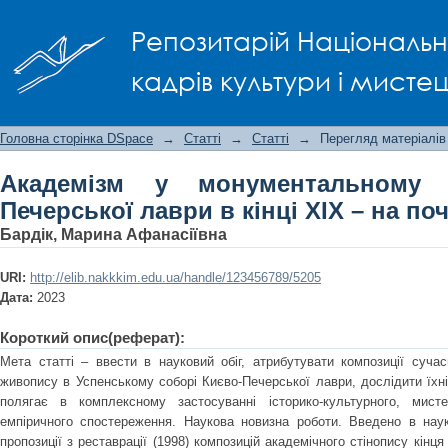
Академізм у монументальному живопи
Репозитарій Національно
на початку ХХІ століття
кадрів культури і мисте
Головна сторінка DSpace
→
Статті
→
Статті
→
Перегляд матеріалів
Академізм у монументальному 
Печерської лаври в кінці ХІХ – на поч
Бардік, Марина Афанасіївна
URI:
http://elib.nakkkim.edu.ua/handle/123456789/5205
Дата:
2023
Короткий опис(реферат):
Мета статті – ввести в науковий обіг, атрибутувати композиції суча
живопису в Успенському соборі Києво-Печерської лаври, дослідити їхн
полягає в комплексному застосуванні історико-культурного, мистец
емпіричного спостереження. Наукова новизна роботи. Введено в наук
пропозиції з реставрації (1998) композицій академічного стінопису кінц