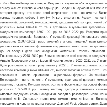
соборі Києво-Печерської лаври. Введено в науковий обіг академічний 
собору ХХІ ст. Виконано його атрибуцію. Введені в науковий обіг імена х
автором проєкту, хто писав святі зображення і хто – орнаменти. Визн
компартиментах собору і техніку їхнього виконання. Розкриті основні
тематичний, сюжетний, іконографічний, декоративний, колористичний зв’
розписами межі ХІХ–ХХ ст. та з архівними візуальними джерелами. 
академічних композицій 1897–1901 рр. та 2018–2022 рр. Розкрито пр
академічних розписів. Висновки. У сучасній декорації Успенського со
академізму (1897–1901) представлений в апсиді південної нави (дяико
реставровані автентичні фрагменти академічних композицій, за архівним
до неї введені деякі нові академічні композиції. Розписи виконал
Пашковським у 2018–2019 рр. Вони ж виконали нові розписи в академічній
Андрія Первозваного та в південній частині хорів у 2020–2021 рр. У півні
було розпочато, а потім призупинено у 2022 р. У комплексі нових розп
частково композиції межі ХІХ–ХХ ст., використовуючи архівні фото. Розпи
зображення – олією, орнаменти – акриловими фарбами. За технікою
Богородиці» – полотно, олія. У сучасному трактуванні цитовані композ
первинну локацію. Колорит нових розписів формується на основі фрагме
розписах 1897–1901 рр., значну частину декорації займають стилізо
живопис поєднують спільні академічні засади образотворчої мови, іконог
сюжетні лінії. Спільними головними тематичними лініями є: Богор
утвердження християнства на теренах Давньої Русі, образи святих Давньо