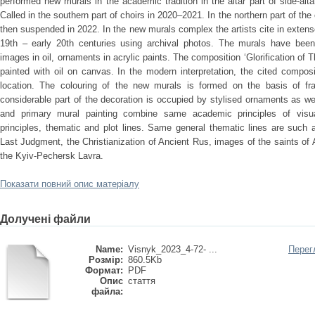
performed new murals in the academic tradition in the altar part of side-alt
Called in the southern part of choirs in 2020–2021. In the northern part of th
then suspended in 2022. In the new murals complex the artists cite in extenso
19th – early 20th centuries using archival photos. The murals have been
images in oil, ornaments in acrylic paints. The composition ‘Glorification of Th
painted with oil on canvas. In the modern interpretation, the cited compo
location. The colouring of the new murals is formed on the basis of fr
considerable part of the decoration is occupied by stylised ornaments as w
and primary mural painting combine same academic principles of visua
principles, thematic and plot lines. Same general thematic lines are such
Last Judgment, the Christianization of Ancient Rus, images of the saints of
the Kyiv-Pechersk Lavra.
Показати повний опис матеріалу
Долучені файли
Name:
Visnyk_2023_4-72- ...
Перег
Розмір:
860.5Kb
Формат:
PDF
Опис
стаття
файла: