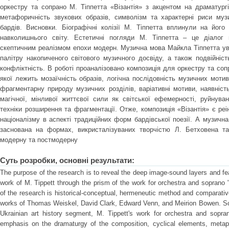
оркестру та сопрано М. Тіппетта «Візантія» з акцентом на драматургі
метафоричність звукових образів, символізм та характерні риси музи
бардів. Висновки. Біографічні колізії М. Тіппетта вплинули на його
навколишнього світу. Естетичні погляди М. Тіппетта – це діалог
скептичним реалізмом епохи модерн. Музична мова Майкла Тіппетта уві
палітру накопиченого світового музичного досвіду, а також подвійніст
конфліктність. В роботі проаналізовано композиція для оркестру та сопр
якої лежить мозаїчність образів, логічна послідовність музичних мотиві
фрагментарну природу музичних розділів, варіативні мотиви, наявніст
магічної, мінливої життєвої сили як світської ефемерності, руйнув
техніки розширення та фрагментації. Отже, композиція «Візантія» є реі
націоналізму в аспекті традиційних форм бардівської поезії. А музична
заснована на формах, викристалізуваних творчістю Л. Бетховена 
модерну та постмодерну
Суть розробки, основні результати:
The purpose of the research is to reveal the deep image-sound layers and featu
work of M. Tippett through the prism of the work for orchestra and soprano
of the research is historical-conceptual, hermeneutic method and comparativ
works of Thomas Weiskel, David Clark, Edward Venn, and Meirion Bowen. Scient
Ukrainian art history segment, M. Tippett's work for orchestra and sopr
emphasis on the dramaturgy of the composition, cyclical elements, meta