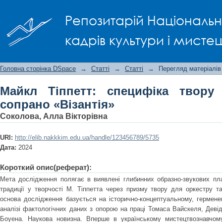
Майкл Тіппетт: специфіка твору для 
Репозитарій Національно
кадрів культури і мисте
Головна сторінка DSpace
→
Статті
→
Статті
→
Перегляд матеріалів
Майкл Тіппетт: специфіка твору
сопрано «Візантія»
Соколова, Алла Вікторівна
URI:
http://elib.nakkkim.edu.ua/handle/123456789/5735
Дата:
2024
Короткий опис(реферат):
Мета дослідження полягає в виявлені глибинних образно-звукових плас
традиції у творчості М. Тіппетта через призму твору для оркестру та
основа дослідження базується на історично-концептуальному, гермен
аналізі фактологічних даних з опорою на праці Томаса Вайскеля, Деві
Боуена. Наукова новизна. Вперше в українському мистецтвознавчому