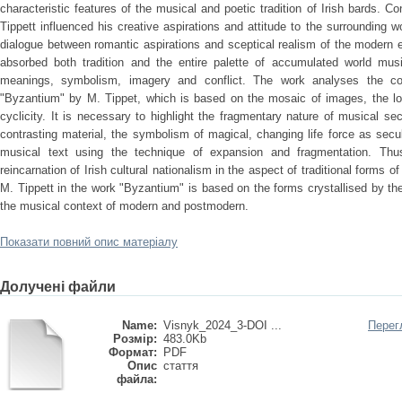
characteristic features of the musical and poetic tradition of Irish bards. Co
Tippett influenced his creative aspirations and attitude to the surrounding w
dialogue between romantic aspirations and sceptical realism of the modern 
absorbed both tradition and the entire palette of accumulated world musi
meanings, symbolism, imagery and conflict. The work analyses the co
"Byzantium" by M. Tippet, which is based on the mosaic of images, the lo
cyclicity. It is necessary to highlight the fragmentary nature of musical se
contrasting material, the symbolism of magical, changing life force as secul
musical text using the technique of expansion and fragmentation. Thu
reincarnation of Irish cultural nationalism in the aspect of traditional forms 
M. Tippett in the work "Byzantium" is based on the forms crystallised by t
the musical context of modern and postmodern.
Показати повний опис матеріалу
Долучені файли
Name:
Visnyk_2024_3-DOI ...
Перег
Розмір:
483.0Kb
Формат:
PDF
Опис
стаття
файла: