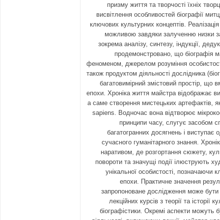
призму життя та творчості їхніх творц
висвітлення особливостей біографії мит
ключових культурних концептів. Реалізаці
можливою завдяки залученню низки з
зокрема аналізу, синтезу, індукції, деду
продемонстровано, що біографія м
феноменом, джерелом розуміння особистості
також продуктом діяльності дослідника (бі
багатовимірний змістовий простір, що 
епохи. Хроніка життя майстра відображає в
а саме створення мистецьких артефактів, 
sapiens. Водночас вона відтворює мікроко
принципи часу, слугує засобом сп
багатогранних досягнень і виступає о
сучасного гуманітарного знання. Хроні
наративом, де розгортання сюжету, куль
повороти та значущі події ілюструють худ
унікальної особистості, позначаючи к
епохи. Практичне значення резул
запропоноване дослідження може бути 
лекційних курсів з теорії та історії 
біографістики. Окремі аспекти можуть бу