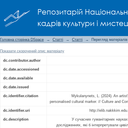
An artist’s biography: Individual and p
Репозитарій Національно
кадрів культури і мисте
Головна сторінка DSpace
→
Статті
→
Статті
→
Перегляд матеріалів
Показати скорочений опис матеріалу
dc.contributor.author
dc.date.accessioned
dc.date.available
dc.date.issued
dc.identifier.citation
Mykulanynets, L. (2024). An artist
personalised cultural marker. // Culture and Co
dc.identifier.uri
http://elib.nakkkim.ed
dc.description
У сучасних гуманітарних науках
дослідженнях, які б інтерпретували цивіл