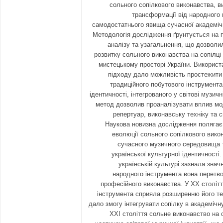
сольного сопілкового виконавства, в
трансформації від народного 
самодостатнього явища сучасної академічн
Методологія дослідження ґрунтується на п
аналізу та узагальнення, що дозволи
розвитку сольного виконавства на сопілці 
мистецькому просторі України. Використ
підходу дало можливість простежити 
традиційного побутового інструмент
ідентичності, інтегрованого у світові музи
метод дозволив проаналізувати вплив мод
репертуар, виконавську техніку та с
Наукова новизна дослідження полягає 
еволюції сольного сопілкового викон
сучасного музичного середовища 
української культурної ідентичності
українській культурі зазнала знач
народного інструмента вона перетво
професійного виконавства. У ХХ столітті
інструмента сприяла розширенню його т
дало змогу інтегрувати сопілку в академічну
ХХІ століття сольне виконавство на 