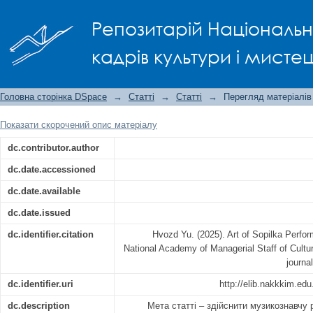
Art of Sopilka Performance in Solo Ex
Репозитарій Національно
кадрів культури і мисте
Головна сторінка DSpace
→
Статті
→
Статті
→
Перегляд матеріалів
Показати скорочений опис матеріалу
dc.contributor.author
dc.date.accessioned
dc.date.available
dc.date.issued
dc.identifier.citation
Нvozd Yu. (2025). Art of Sopilka Perfor
National Academy of Managerial Staff of Cultu
journa
dc.identifier.uri
http://elib.nakkkim.ed
dc.description
Мета статті – здійснити музикознавчу