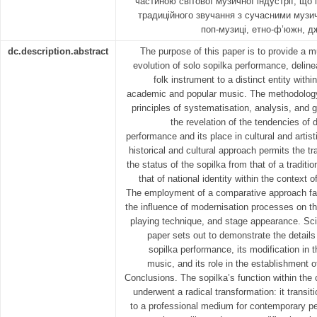
частиною світової музичної індустрії, що
традиційного звучання з сучасними музи
поп-музиці, етно-ф’южн, дж
dc.description.abstract
The purpose of this paper is to provide a m
evolution of solo sopilka performance, deline
folk instrument to a distinct entity with
academic and popular music. The methodology
principles of systematisation, analysis, and 
the revelation of the tendencies of
performance and its place in cultural and artistic
historical and cultural approach permits the t
the status of the sopilka from that of a traditi
that of national identity within the context 
The employment of a comparative approach faci
the influence of modernisation processes on th
playing technique, and stage appearance. Scie
paper sets out to demonstrate the details
sopilka performance, its modification in 
music, and its role in the establishment of
Conclusions. The sopilka’s function within the 
underwent a radical transformation: it transit
to a professional medium for contemporary pe