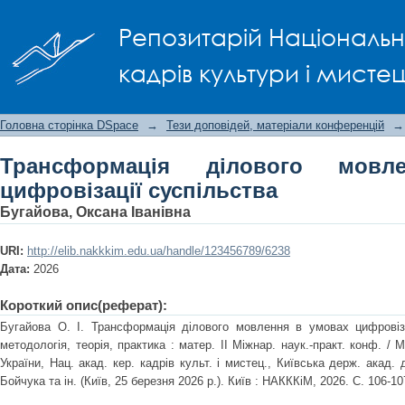
Трансформація ділового мовлення в 
Репозитарій Національно
кадрів культури і мисте
Головна сторінка DSpace
→
Тези доповідей, матеріали конференцій
→
Трансформація ділового мов
цифровізації суспільства
Бугайова, Оксана Іванівна
URI:
http://elib.nakkkim.edu.ua/handle/123456789/6238
Дата:
2026
Короткий опис(реферат):
Бугайова О. І. Трансформація ділового мовлення в умовах цифровіза
методологія, теорія, практика : матер. ІІ Міжнар. наук.-практ. конф. / М
України, Нац. акад. кер. кадрів культ. і мистец., Київська держ. акад.
Бойчука та ін. (Київ, 25 березня 2026 р.). Київ : НАКККіМ, 2026. С. 106-10