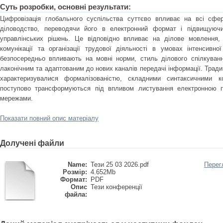
Суть розробки, основні результати:
Цифровізація глобального суспільства суттєво впливає на всі сфе
діловодство, переводячи його в електронний формат і підвищуючи
управлінських рішень. Це відповідно впливає на ділове мовлення,
комунікації та організації трудової діяльності в умовах інтенсивної
безпосередньо впливають на мовні норми, стиль ділового спілкуванн
лаконічним та адаптованим до нових каналів передачі інформації. Тради
характеризувалися формалізованістю, складними синтаксичними ко
поступово трансформуються під впливом листування електронною 
мережами.
Показати повний опис матеріалу
Долучені файли
Name:
Тези 25 03 2026.pdf
Перег
Розмір:
4.652Mb
Формат:
PDF
Опис
Тези конференції
файла: