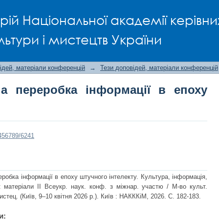
а переробка інформації в епоху шту
рій Національної академії керівни
льтури і мистецтв України
ідей, матеріали конференцій
→
Тези доповідей, матеріали конференцій
на переробка інформації в епоху
3456789/6241
еробка інформації в епоху штучного інтелекту. Культура, інформація,
: матеріали ІІ Всеукр. наук. конф. з міжнар. участю / М-во культ.
мистец. (Київ, 9–10 квітня 2026 р.). Київ : НАКККіМ, 2026. С. 182-183.
и: