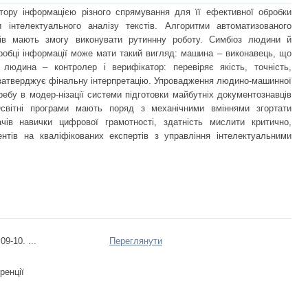
тору інформацією різного спрямування для її ефективної обробки
 інтелектуального аналізу текстів. Алгоритми автоматизованого
тів мають змогу виконувати рутиннну роботу. Симбіоз людини й
еробці інформації може мати такий вигляд: машина – виконавець, що
людина – контролер і верифікатор: перевіряє якість, точність,
, затверджує фінальну інтерпретацію. Упровадження людино-машинної
ребу в модер-нізації системи підготовки майбутніх документознавців
Освітні програми мають поряд з механічними вміннями згортати
ів навички цифрової грамотності, здатність мислити критично,
тів на кваліфікованих експертів з управління інтелектуальними
09-10. ...
Переглянути
ренції