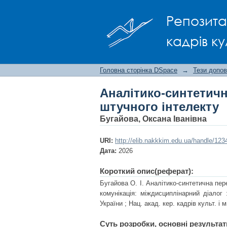
Аналітико-синтетичн
Репозита
кадрів ку
Головна сторінка DSpace
→
Тези допов
Аналітико-синтетич
штучного інтелекту
Бугайова, Оксана Іванівна
URI:
http://elib.nakkkim.edu.ua/handle/12
Дата:
2026
Короткий опис(реферат):
Бугайова О. І. Аналітико-синтетична пер
комунікація: міждисциплінарний діалог 
України ; Нац. акад. кер. кадрів культ. і 
Суть розробки, основні результат