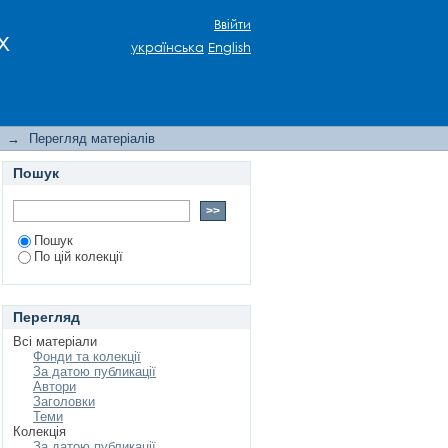
чного інтелекту
Ввійти
х
українська
English
→
Перегляд матеріалів
Пошук
Пошук
По цій колекції
Перегляд
Всі матеріали
Фонди та колекції
За датою публикації
Автори
Заголовки
Теми
Колекція
За датою публикації