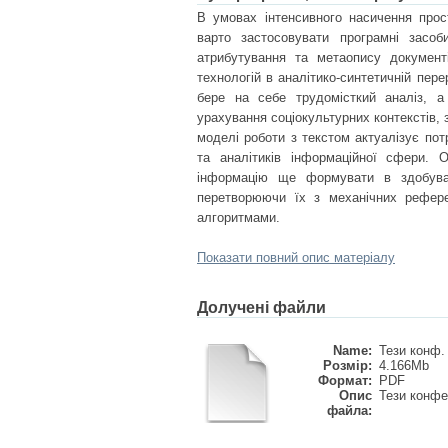
В умовах інтенсивного насичення прос
варто застосовувати програмні засоби
атрибутування та метаопису докумен
технологій в аналітико-синтетичній пер
бере на себе трудомісткий аналіз, а 
урахування соціокультурних контекстів
моделі роботи з текстом актуалізує пот
та аналітиків інформаційної сфери. 
інформацію ще формувати в здобувач
перетворюючи їх з механічних референ
алгоритмами.
Показати повний опис матеріалу
Долучені файли
Name:
Тези конф. 
Розмір:
4.166Mb
Формат:
PDF
Опис
Тези конфе
файла: