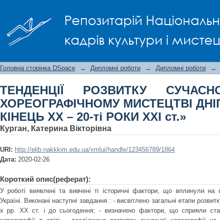
ТЕНДЕНЦІЇ РОЗВИТКУ СУЧАСНОГО 
Репозитарій Національно
ДНІПРОПЕТРОВЩИНИ: КІНЕЦЬ ХХ – 20-ті
кадрів культури і мисте
Головна сторінка DSpace
→
Дипломні роботи
→
Дипломні роботи
→
ТЕНДЕНЦІЇ РОЗВИТКУ СУЧА
ХОРЕОГРАФІЧНОМУ МИСТЕЦТВІ ДН
КІНЕЦЬ ХХ – 20-ті РОКИ ХХІ ст.»
Курган, Катерина Вікторівна
URI:
http://elib.nakkkim.edu.ua/xmlui/handle/123456789/1864
Дата:
2020-02-26
Короткий опис(реферат):
У роботі виявлені та вивчені ті історичні фактори, що вплинули на
Україні. Виконані наступні завдання : - висвітлено загальні етапи розвитк
х рр. ХХ ст. і до сьогодення; - визначено фактори, що сприяли с