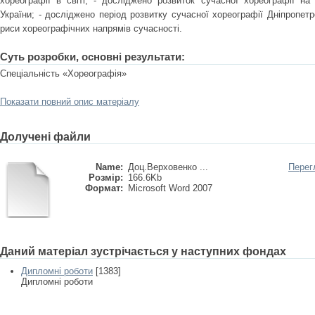
хореографії в світі; - досліджено розвиток сучасної хореографії на 
України; - досліджено період розвитку сучасної хореографії Дніпропетр
риси хореографічних напрямів сучасності.
Суть розробки, основні результати:
Спеціальність «Хореографія»
Показати повний опис матеріалу
Долучені файли
Name:
Доц.Верховенко ...
Перег
Розмір:
166.6Kb
Формат:
Microsoft Word 2007
Даний матеріал зустрічається у наступних фондах
Дипломні роботи
[1383]
Дипломні роботи