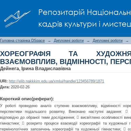
ХОРЕОГРАФІЯ ТА ХУДОЖНЯ ГІМНА
Репозитарій Національно
ПЕРСПЕКТИВА
кадрів культури і мисте
Головна сторінка DSpace
→
Дипломні роботи
→
Дипломні роботи
→
ХОРЕОГРАФІЯ ТА ХУДОЖНЯ
ВЗАЄМОВПЛИВ, ВІДМІННОСТІ, ПЕР
Дейнега, Ірина Владиславівна
URI:
http://elib.nakkkim.edu.ua/xmlui/handle/123456789/1871
Дата:
2020-02-26
Короткий опис(реферат):
У роботі проведено аналіз ступеню взаємовпливу, відмінності хоре
перспективи подальшого розвитку. Виконано наступні авдання:  п
відповідно до обраної теми дослідження;  висвітлено особливості ви
гімнастики;  розкрито процеси взаємодії хореографії та художньої г
термінологічних запозичень хореографії та художньої гімнастики;  о