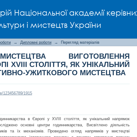
ТЕЦТВА ВИГОТОВЛЕННЯ ГОДИННИКІ
рій Національної академії керівни
НІКАЛЬНИЙ НАПРЯМОК ДЕКОРАТ
льтури і мистецтв України
роботи
→
Дипломні роботи
→
Перегляд матеріалів
МИСТЕЦТВА ВИГОТОВЛЕННЯ
І ХVІІІ СТОЛІТТЯ, ЯК УНІКАЛЬНИЙ
ТИВНО-УЖИТКОВОГО МИСТЕЦТВА
dle/123456789/1915
одинникарства в Європі у ХVІІІ століття, як унікальний напрямок
сліджено основні центри годинникарства, Висвітлено діяльність
иків та їх механізмів. Проведено огляд напрямків у мистецтві