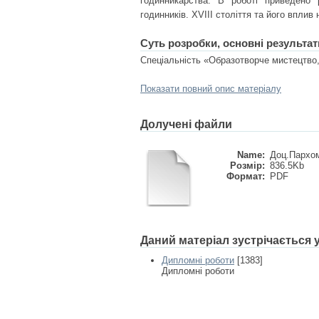
годинникарства. В роботі приведено 
годинників. ХVІІІ століття та його впли
Суть розробки, основні результат
Спеціальність «Образотворче мистецтво,
Показати повний опис матеріалу
Долучені файли
Name:
Доц.Пархом
Розмір:
836.5Kb
Формат:
PDF
Даний матеріал зустрічається
Дипломні роботи
[1383]
Дипломні роботи