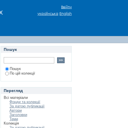
В У ЄВРОПІ ХVІІІ
Ввійти
х
ИВНО-УЖИТКОВОГО
українська
English
Пошук
Пошук
По цій колекції
Перегляд
Всі матеріали
Фонди та колекції
За датою публикації
Автори
Заголовки
Теми
Колекція
За датою публикації