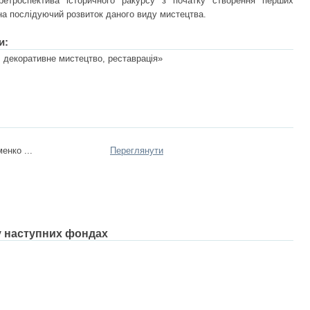
ретроспектива історичного ракурсу з початку створення перших
в на послідуючий розвиток даного виду мистецтва.
и:
 декоративне мистецтво, реставрація»
енко ...
Переглянути
 у наступних фондах