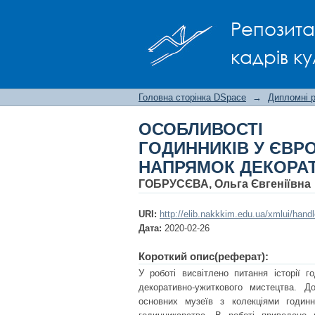
ОСОБЛИВОСТІ МИС
Репозита
СТОЛІТТЯ, ЯК У
МИСТЕЦТВА
кадрів ку
Головна сторінка DSpace
→
Дипломні 
ОСОБЛИВОСТІ 
ГОДИННИКІВ У ЄВРОП
НАПРЯМОК ДЕКОРА
ГОБРУСЄВА, Ольга Євгеніївна
URI:
http://elib.nakkkim.edu.ua/xmlui/han
Дата:
2020-02-26
Короткий опис(реферат):
У роботі висвітлено питання історії г
декоративно-ужиткового мистецтва. До
основних музеїв з колекціями годинн