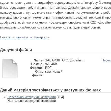
художнє проєктування ландшафту, середовища міста, інтер’єру й ексте
й застосовувати набуті знання на практиці. Дизайн архітектурного се
наукову дисципліну, що може стати ефективним інструментарієм у роботі
матеріального світу, може сприяти створенню сучасної технології пр
здобувачів освітнього ступеня «Бакалавр» спеціальності 022 «Дизай
викладачів дизайнерських та архітектурних закладів вищої освіти.
Показати повний опис матеріалу
Долучені файли
Name:
ЗАВАРЗІН О.О. Дизайн ...
Перег
Розмір:
926.4Kb
Формат:
PDF
Опис
курс лекцій
файла:
Даний матеріал зустрічається у наступних фондах
Навчально-методичні матеріали
[164]
Навчально-методичні матеріали