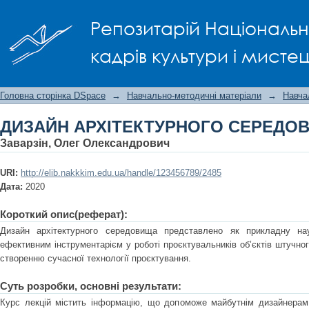
ДИЗАЙН АРХІТЕКТУРНОГО СЕРЕДОВ
Репозитарій Національно
кадрів культури і мисте
Головна сторінка DSpace
→
Навчально-методичні матеріали
→
Навча
ДИЗАЙН АРХІТЕКТУРНОГО СЕРЕДО
Заварзін, Олег Олександрович
URI:
http://elib.nakkkim.edu.ua/handle/123456789/2485
Дата:
2020
Короткий опис(реферат):
Дизайн архітектурного середовища представлено як прикладну на
ефективним інструментарієм у роботі проєктувальників об’єктів штучног
створенню сучасної технології проєктування.
Суть розробки, основні результати:
Курс лекцій містить інформацію, що допоможе майбутнім дизайнерам