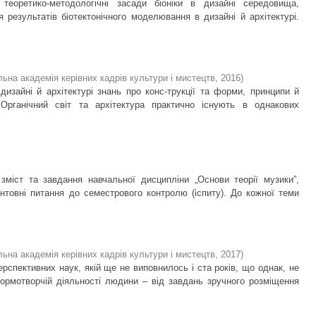
теоретико-методологічні засади біоніки в дизайні середовища,
 результатів біотектонічного моделювання в дизайні й архітектурі.
ьна академія керівних кадрів культури і мистецтв
,
2016
)
 дизайні й архітектурі знань про конс-трукції та форми, принципи й
 Органічний світ та архітектура практично існують в однакових
зміст та завдання навчальної дисципліни „Основи теорії музики”,
єнтовні питання до семестрового контролю (іспиту). До кожної теми
ьна академія керівних кадрів культури і мистецтв
,
2017
)
рспективних наук, якій ще не виповнилось і ста років, що однак, не
ормотворчій діяльності людини – від завдань зручного розміщення