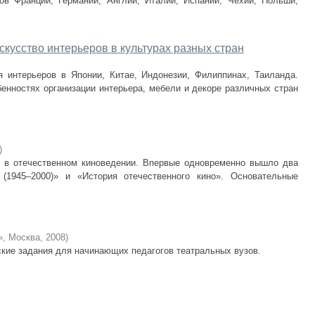
в Франции, Германии, Англии, Италии, Испании, Чехии, Польши,
кусство интерьеров в культурах разных стран
я интерьеров в Японии, Китае, Индонезии, Филиппинах, Таиланда.
енностях организации интерьера, мебели и декоре различных стран
)
в в отечественном киноведении. Впервые одновременно вышло два
 (1945–2000)» и «История отечественного кино». Основательные
», Москва
,
2008
)
кие задания для начинающих педагогов театральных вузов.