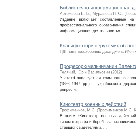
Библиотечно-информационная де
Артемьева Е. Б., Мурашова Н. С..
(
Ново
Издание включает составленные на 
профессионального образо-вания специ
информационная деятельность» ...
Класифікатори нерухомих об'єкті
НДІ пам'яткоохоронніх досліджень
(
Фені
Професор-хмельничанин Валентин
Телячий, Юрій Васильович
(
2012
)
У статті аналізується кримінальна сп
(1886–1947 рр.) – українського держа
репресій.
Кинотеатр военных действий
Трофименков, М.С.
(
Трофименков М.С. К
В книге «Кинотеатр военных действи
кинематографа и борьбы за независимос
ставших свидетелями, ...