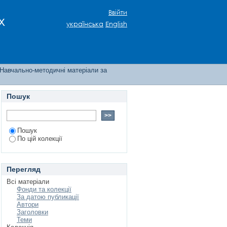
Ввійти
х
українська
English
Навчально-методичні матеріали за
Пошук
Пошук
По цій колекції
Перегляд
Всі матеріали
Фонди та колекції
За датою публикації
Автори
Заголовки
Теми