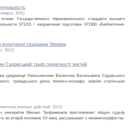
ятельность
сибирск
,
2011
)
основе Государственного образовательного стандарта высшего
альности 071201 / направления подготовки 071900 «Библиотечно-
в культурної спадщини України
кс
,
2012
)
 Садовський: гриф секретності знятий
рава уродженця Хмельниччини Валентина Васильовича Садовського
вного, громадського діяча, вченого-географа, жертви сталінських
инотеатр военных действий
,
2013
)
й» кинокритик Михаил Трофименков прослеживает общую судьбу
ть во второй половине XX века, рассказывает о кинематографистах,