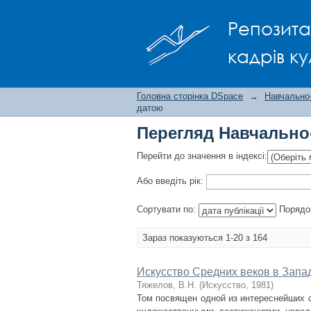
Перегляд Навчально
Репозита
кадрів ку
Головна сторінка DSpace
→
Навчально
датою
Перегляд Навчально
Перейти до значення в індексі:
Або введіть рік:
Сортувати по:
Порядо
Зараз показуються 1-20 з 164
Искусство Средних веков в Запа
Тяжелов, В.Н.
(
Искусство
,
1981
)
Том посвящен одной из интереснейших с