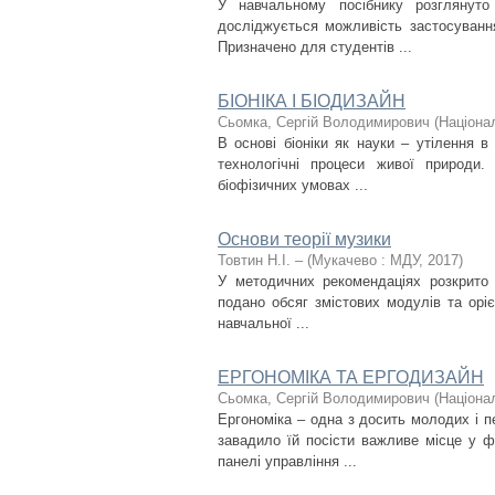
У навчальному посібнику розглянуто 
досліджується можливість застосування
Призначено для студентів ...
БІОНІКА І БІОДИЗАЙН
Сьомка, Сергій Володимирович
(
Націонал
В основі біоніки як науки – утілення в
технологічні процеси живої природи.
біофізичних умовах ...
Основи теорії музики
Товтин Н.І. –
(
Мукачево : МДУ
,
2017
)
У методичних рекомендаціях розкрито 
подано обсяг змістових модулів та орі
навчальної ...
ЕРГОНОМІКА ТА ЕРГОДИЗАЙН
Сьомка, Сергій Володимирович
(
Націонал
Ергономіка – одна з досить молодих і пе
завадило їй посісти важливе місце у ф
панелі управління ...