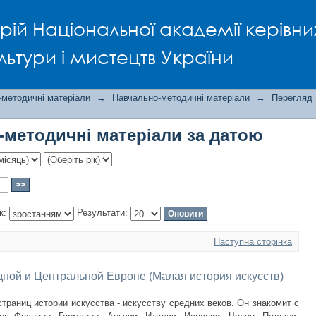
-методичні матеріали за датою
рій Національної академії керівни
льтури і мистецтв України
-методичні матеріали
→
Навчально-методичні матеріали
→
Перегляд 
-методичні матеріали за датою
к:
Результати:
Наступна сторінка
дной и Центральной Европе (Малая история искусств)
траниц истории искусства - искусству средних веков. Он знакомит с