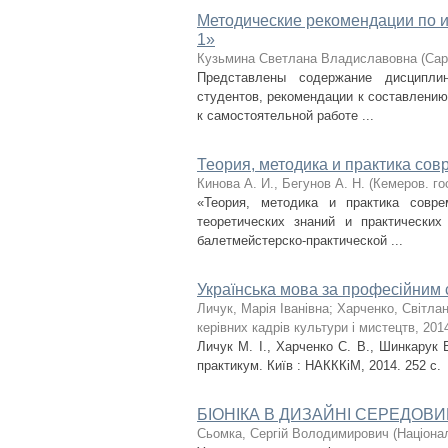
Методические рекомендации по и
1»
Кузьмина Светлана Владиславовна
(
Сар
Представлены содержание дисциплин
студентов, рекомендации к составлению
к самостоятельной работе ...
Теория, методика и практика со
Кинова А. И., Бегунов А. Н.
(
Кемеров. го
«Теория, методика и практика совр
теоретических знаний и практически
балетмейстерско-практической ...
Українська мова за професійним
Личук, Марія Іванівна
;
Харченко, Світла
керівних кадрів культури і мистецтв
,
201
Личук М. І., Харченко С. В., Шинкарук 
практикум. Київ : НАКККіМ, 2014. 252 с.
БІОНІКА В ДИЗАЙНІ СЕРЕДОВ
Сьомка, Сергій Володимирович
(
Націонал