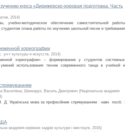
зучению курса «Дирижерско-хоровая подготовка. Часть
атов
,
2014
)
ы, учебно-методическое обеспечение самостоятельной работы
 студентом плана работы по изучению школьной песни и требования
временной хореографии
с. ун-т культуры и искусств
,
2014
)
еменной хореографии» – формирование у студентов системных
х умений использования техник современного танца в учебной и
 спрямуванням
на Василівна
;
Шинкарук, Василь Дмитрович
(
Національна академія
4
)
В. Д. Українська мова за професійним спрямуванням : навч. посіб. :
ИЩА
ьна академія керівних кадрів культури і мистецтв
,
2016
)