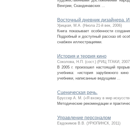
художественными достижениями народо
Венгрии, Скандинавских ...
Восточный дневник дизайнера. Ис
Урицкая, М.А.
(
Ниола 21-й век
,
2006
)
Книга показывает особенности создани
Подробный и доступный рассказ об особ
снабжен иллюстрациями.
История и теория кино
Соколова, Н.П. (сост.)
(
РИЦ ТГАКИ
,
2007
В 2005 г. произошел настоящий проры
учебника: «история зарубежного кино
учебники, написанные ведущими ...
Сценическая речь.
Бруссер А. М.
(
«Я вхожу в мир искусств
Методические рекомендации и практичес
Управление персоналом
Евдокимов В.В.
(
УРЮПИНСК
,
2011
)