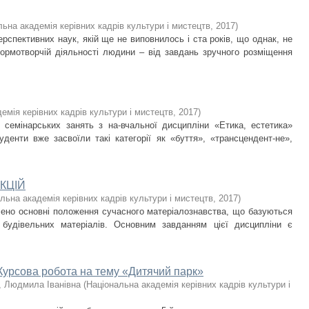
ьна академія керівних кадрів культури і мистецтв
,
2017
)
рспективних наук, якій ще не виповнилось і ста років, що однак, не
ормотворчій діяльності людини – від завдань зручного розміщення
емія керівних кадрів культури і мистецтв
,
2017
)
 семінарських занять з на-вчальної дисципліни «Етика, естетика»
денти вже засвоїли такі категорії як «буття», «трансцендент-не»,
КЦІЙ
льна академія керівних кадрів культури і мистецтв
,
2017
)
лено основні положення сучасного матеріалознавства, що базуються
 будівельних матеріалів. Основним завданням цієї дисципліни є
ова робота на тему «Дитячий парк»
, Людмила Іванівна
(
Національна академія керівних кадрів культури і