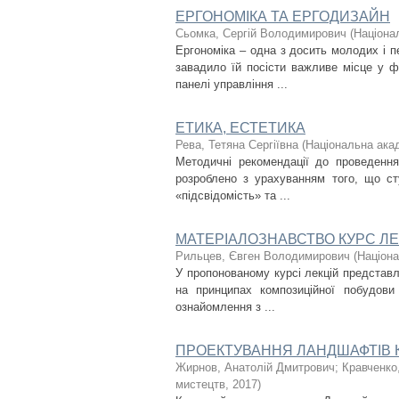
ЕРГОНОМІКА ТА ЕРГОДИЗАЙН
Сьомка, Сергій Володимирович
(
Націонал
Ергономіка – одна з досить молодих і пе
завадило їй посісти важливе місце у ф
панелі управління ...
ЕТИКА, ЕСТЕТИКА
Рева, Тетяна Сергіївна
(
Національна акад
Методичні рекомендації до проведення
розроблено з урахуванням того, що сту
«підсвідомість» та ...
МАТЕРІАЛОЗНАВСТВО КУРС ЛЕ
Рильцев, Євген Володимирович
(
Націона
У пропонованому курсі лекцій представ
на принципах композиційної побудови
ознайомлення з ...
ПРОЕКТУВАННЯ ЛАНДШАФТІВ Курс
Жирнов, Анатолій Дмитрович
;
Кравченко
мистецтв
,
2017
)