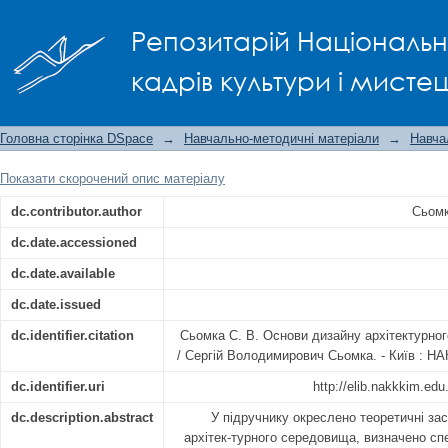
ОСНОВИ ДИЗАЙНУ АРХІТЕКТУРНОГ
Репозитарій Національно
кадрів культури і мисте
Головна сторінка DSpace
→
Навчально-методичні матеріали
→
Навча
Показати скорочений опис матеріалу
dc.contributor.author
Сьомк
dc.date.accessioned
dc.date.available
dc.date.issued
dc.identifier.citation
Сьомка С. В. Основи дизайну архітектурног
/ Сергій Володимирович Сьомка. - Київ : НАК
dc.identifier.uri
http://elib.nakkkim.ed
dc.description.abstract
У підручнику окреслено теоретичні за
архітек-турного середовища, визначено сп