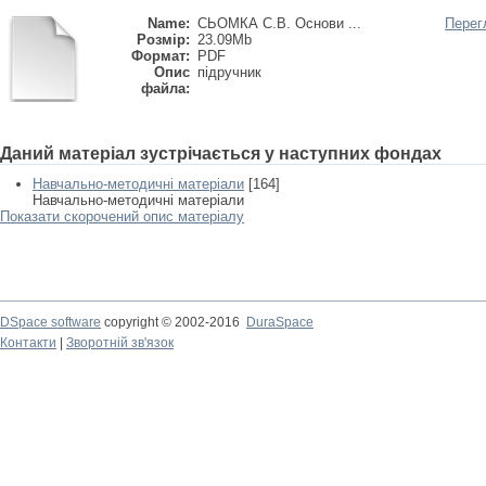
Name:
СЬОМКА С.В. Основи ...
Перег
Розмір:
23.09Mb
Формат:
PDF
Опис
підручник
файла:
Даний матеріал зустрічається у наступних фондах
Навчально-методичні матеріали
[164]
Навчально-методичні матеріали
Показати скорочений опис матеріалу
DSpace software
copyright © 2002-2016
DuraSpace
Контакти
|
Зворотній зв'язок