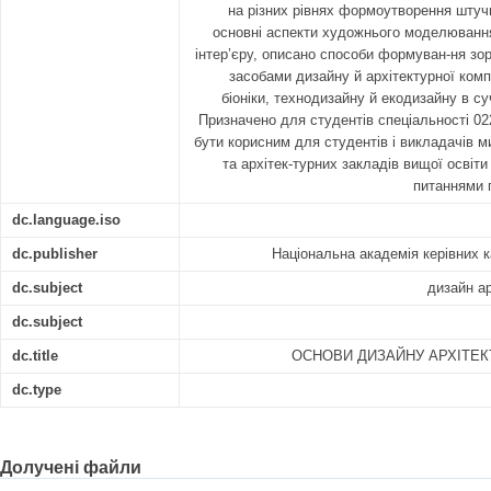
на різних рівнях формоутворення штуч
основні аспекти художнього моделюванн
інтер’єру, описано способи формуван-ня зо
засобами дизайну й архітектурної комп
біоніки, технодизайну й екодизайну в 
Призначено для студентів спеціальності 02
бути корисним для студентів і викладачів 
та архітек-турних закладів вищої освіти 
питаннями 
dc.language.iso
dc.publisher
Національна академія керівних к
dc.subject
дизайн а
dc.subject
dc.title
ОСНОВИ ДИЗАЙНУ АРХІТЕ
dc.type
Долучені файли