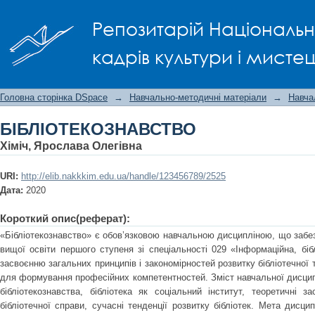
БІБЛІОТЕКОЗНАВСТВО
Репозитарій Національно
кадрів культури і мисте
Головна сторінка DSpace
→
Навчально-методичні матеріали
→
Навча
БІБЛІОТЕКОЗНАВСТВО
Хіміч, Ярослава Олегівна
URI:
http://elib.nakkkim.edu.ua/handle/123456789/2525
Дата:
2020
Короткий опис(реферат):
«Бібліотекознавство» є обов’язковою навчальною дисципліною, що забе
вищої освіти першого ступеня зі спеціальності 029 «Інформаційна, біб
засвоєнню загальних принципів і закономірностей розвитку бібліотечної т
для формування професійних компетентностей. Зміст навчальної дисциплі
бібліотекознавства, бібліотека як соціальний інститут, теоретичні з
бібліотечної справи, сучасні тенденції розвитку бібліотек. Мета дисци