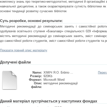
комплексу знань про теоретико-методологічні, методичні й організаційні 
навчальної дисципліни, а також охарактеризувати сутність бібліотеки як 
основні тенденції розвитку сучасних бібліотек
Суть розробки, основні результати:
Методичні рекомендації до семінарських занять і самостійної робот
здобувачів освітнього ступеня «Бакалавр» спеціальності 029 «Інформаці
містять методичні рекомендації до семінарських занять, зміст семінарс
до самостійної роботи студентів, зміст самостійної роботи студентів та
Показати повний опис матеріалу
Долучені файли
Name:
ХІМІЧ Я.О. Бібліо ...
Перег
Розмір:
920Kb
Формат:
Microsoft Word
Опис
методичні рекомендації
файла:
Даний матеріал зустрічається у наступних фондах