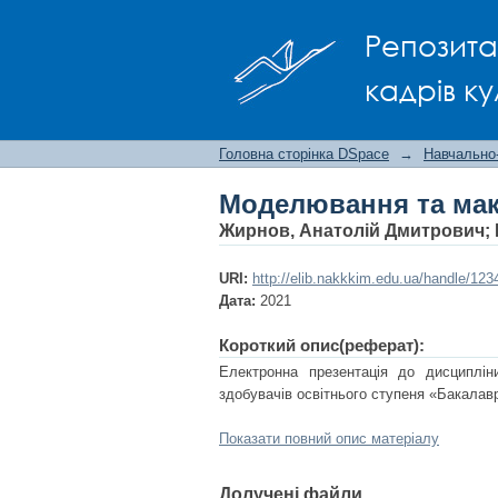
Моделювання та мак
Репозита
кадрів ку
Головна сторінка DSpace
→
Навчально
Моделювання та мак
Жирнов, Анатолій Дмитрович
;
URI:
http://elib.nakkkim.edu.ua/handle/12
Дата:
2021
Короткий опис(реферат):
Електронна презентація до дисциплі
здобувачів освітнього ступеня «Бакалав
Показати повний опис матеріалу
Долучені файли