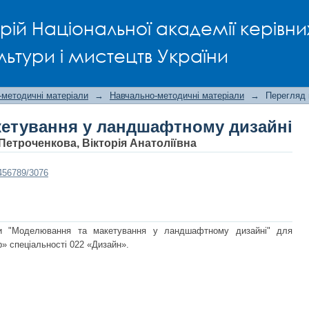
етування у ландшафтному дизайні
рій Національної академії керівни
льтури і мистецтв України
-методичні матеріали
→
Навчально-методичні матеріали
→
Перегляд 
етування у ландшафтному дизайні
Петроченкова, Вікторія Анатоліївна
3456789/3076
ни "Моделювання та макетування у ландшафтному дизайні" для
р» спеціальності 022 «Дизайн».