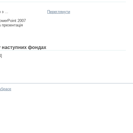
з ...
Переглянути
owerPoint 2007
 презентація
 у наступних фондах
4]
aSpace