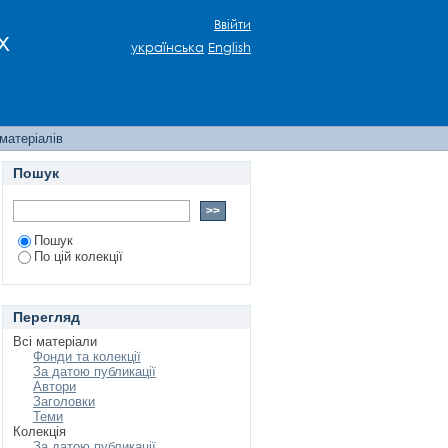
Ввійти
х
українська
English
матеріалів
Пошук
Пошук
По цій колекції
Перегляд
Всі матеріали
Фонди та колекції
За датою публикації
Автори
Заголовки
Теми
Колекція
За датою публикації