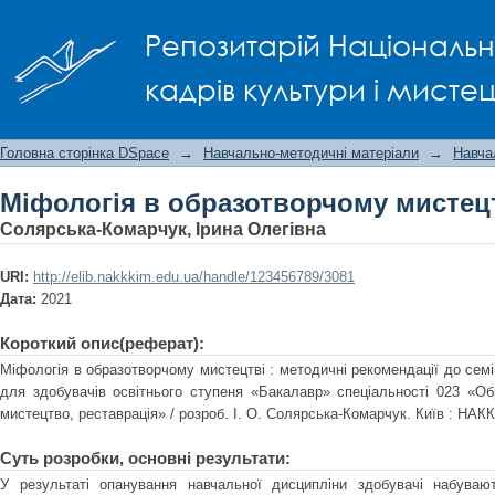
Міфологія в образотворчому мистец
Репозитарій Національно
кадрів культури і мисте
Головна сторінка DSpace
→
Навчально-методичні матеріали
→
Навча
Міфологія в образотворчому мистец
Солярська-Комарчук, Ірина Олегівна
URI:
http://elib.nakkkim.edu.ua/handle/123456789/3081
Дата:
2021
Короткий опис(реферат):
Міфологія в образотворчому мистецтві : методичні рекомендації до семі
для здобувачів освітнього ступеня «Бакалавр» спеціальності 023 «Об
мистецтво, реставрація» / розроб. І. О. Солярська-Комарчук. Київ : НАКК
Суть розробки, основні результати:
У результаті опанування навчальної дисципліни здобувачі набувають