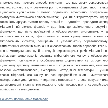
спроможність гнучкого способу мислення, що дає змогу усвідомлюват
мистецтвознавства; − розуміння ролі мистецтвознавчої діяльності в еко
сучасного суспільства з метою подальшої ефективної професійної
культурно-мистецького співробітництва; − уміння використовувати інформа
готовність аргументувати власну позицію; − здатність проводити атриб
міфологічний сюжет; фахові: − здатність до аксіологічного розумін
феномену, що тісно пов’язаний з образотворчим мистецтвом; − зд
міфологічних сюжетів, сформованих у різних культурно-мистецьких с
міфологічних сюжетів, поширених в укра-їнському образотворчому
стилістичних способів виконання образотворчих творів європейського м
знань методики аналізу й атрибуції образотворчих робіт міфологічн
світогляду щодо законів розвитку міфологічного жанру в образотвор
феномену, пов’язаного з особливостями формування світогляду лю-
сучасному артринку, визначати твори митців за їх регіональним, націона
базової мистецтвознавчої, експертної, методичної літератури; − умін
творів міфологічного жанру на базі професійних знань, мистецтвоз
лабораторних досліджень; − здатність створювати та реалізовувати влас
аргументовані знанням мистецьких стилів, пошире-них у європейському
прийомами та методиками.
Показати повний опис матеріалу