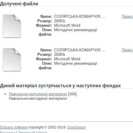
Долучені файли
Name:
СОЛЯРСЬКА-КОМАРЧУК ...
Перег
Розмір:
260Kb
Формат:
Microsoft Word
Опис
Методичні рекомендації
файла:
Name:
СОЛЯРСЬКА-КОМАРЧУК ...
Перег
Розмір:
260Kb
Формат:
Microsoft Word
Опис
Методичні рекомендації
файла:
Даний матеріал зустрічається у наступних фондах
Навчально-методичні матеріали
[164]
Навчально-методичні матеріали
DSpace software
copyright © 2002-2016
DuraSpace