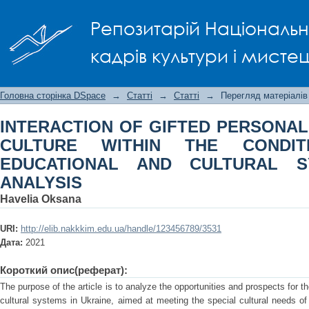
INTERACTION OF GIFTED PERSONALI
Репозитарій Національно
CONDITIONS OF OPEN EDUCATIONAL A
кадрів культури і мисте
Головна сторінка DSpace
→
Статті
→
Статті
→
Перегляд матеріалів
INTERACTION OF GIFTED PERSONALI
CULTURE WITHIN THE CONDI
EDUCATIONAL AND CULTURAL S
ANALYSIS
Havelia Oksana
URI:
http://elib.nakkkim.edu.ua/handle/123456789/3531
Дата:
2021
Короткий опис(реферат):
The purpose of the article is to analyze the opportunities and prospects for
cultural systems in Ukraine, aimed at meeting the special cultural needs of