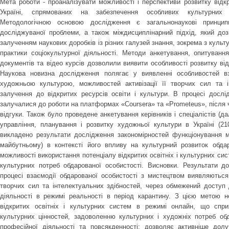
Мета роботи - проаналізувати можливості і перспективи розвитку відкр
Україні, спрямованих на забезпечення особливих культурних п
Методологічною основою дослідження є загальнонаукові принципи
досліджуваної проблеми, а також міждисциплінарний підхід, який до
залученням наукових доробків із різних галузей знання, зокрема з культу
практики соціокультурної діяльності. Методи анкетування, опитуванн
документів та відео курсів дозволили виявити особливості розвитку від
Наукова новизна дослідження полягає у виявленні особливостей вз
художньою культурою, можливостей активізації її творчих сил та 
залучення до відкритих ресурсів освіти і культури. В процесі досл
залучалися до роботи на платформах «Сoursera» та «Prometeus», після ч
відгуки. Також було проведене анкетування керівників і спеціалістів (да
управління, планування і розвитку художньої культури в Україні (210
викладено результати дослідження закономірностей функціонування м
майбутньому) в контексті його впливу на культурний розвиток обдар
можливості використання потенціалу відкритих освітніх і культурних си
культурних потреб обдарованої особистості. Висновки. Результати д
процесі взаємодії обдарованої особистості з мистецтвом виявляються 
творчих сил та інтелектуальних здібностей, через обмежений доступ 
діяльності в режимі реальності в період карантину. З цією метою н
відкритих освітніх і культурних систем в режимі онлайн, що сприяє
культурних цінностей, задоволенню культурних і художніх потреб обда
професійної діяльності та повсякденності; дозволяє активніше дол