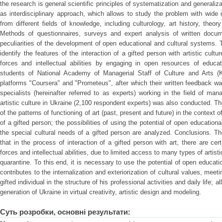
the research is general scientific principles of systematization and generaliz
as interdisciplinary approach, which allows to study the problem with wide
from different fields of knowledge, including culturology, art history, theory
Methods of questionnaires, surveys and expert analysis of written docu
peculiarities of the development of open educational and cultural systems. T
identify the features of the interaction of a gifted person with artistic cultur
forces and intellectual abilities by engaging in open resources of educat
students of National Academy of Managerial Staff of Culture and Arts (K
platforms "Coursera" and "Prometeus", after which their written feedback 
specialists (hereinafter referred to as experts) working in the field of m
artistic culture in Ukraine (2,100 respondent experts) was also conducted. The
of the patterns of functioning of art (past, present and future) in the context 
of a gifted person; the possibilities of using the potential of open education
the special cultural needs of a gifted person are analyzed. Conclusions. T
that in the process of interaction of a gifted person with art, there are cer
forces and intellectual abilities, due to limited access to many types of artistic
quarantine. To this end, it is necessary to use the potential of open educat
contributes to the internalization and exteriorization of cultural values, meeti
gifted individual in the structure of his professional activities and daily life;
generation of Ukraine in virtual creativity, artistic design and modeling.
Суть розробки, основні результати: