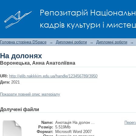
На долонях
Репозитарій Національно
кадрів культури і мисте
Головна сторінка DSpace
→
Дипломні роботи
→
Дипломні роботи
→
На долонях
Воронецька, Анна Анатоліївна
URI:
http://elib.nakkkim.edu.ua/handle/123456789/3950
Дата:
2021
Показати повний опис матеріалу
Долучені файли
Name:
Анотація На долон ...
Перег
Розмір:
5.519Mb
Формат:
Microsoft Word 2007