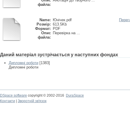
Опис
Анотація до творчого ...
файла:
Name:
Юнічек.pdf
Перег
Розмір:
613.5Kb
Формат:
PDF
Опис
Перевірка на ...
файла:
Даний матеріал зустрічається у наступних фондах
Дипломні роботи
[1383]
Дипломні роботи
DSpace software
copyright © 2002-2016
DuraSpace
Контакти
|
Зворотній зв'язок