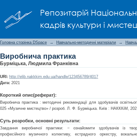
Виробнича практика
Репозитарій Національно
кадрів культури і мисте
Головна сторінка DSpace
→
Навчально-методичні матеріали
→
Навча
Виробнича практика
Бурміцька, Людмила Франківна
URI:
http://elib.nakkkim.edu.ua/handle/123456789/4017
Дата:
2021
Короткий опис(реферат):
Виробнича практика : методичні рекомендації для здобувачів освітньо
025 «Музичне мистецтво» / розроб. Л. Ф. Бурміцька. Київ : НАКККіМ, 2021
Суть розробки, основні результати:
Завдання виробничої практики: − ознайомити здобувачів із тво
професійного музичного колективу, естрадного оркестру, вокально