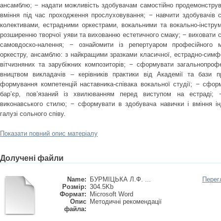
ансамблю; − надати можливість здобувачам самостійно продемонструват
вміння під час проходження прослуховування; − навчити здобувачів 
колективами, естрадними оркестрами, вокальними та вокально-інстру
розширенню творчої уяви та вихованню естетичного смаку; − виховати сц
самовдоско-налення; − ознайомити із репертуаром професійного му
оркестру, ансамблю: з найкращими зразками класичної, естрадно-симфо
вітчизняних та зарубіжних композиторів; − сформувати загальнопрофес
вництвом викладачів – керівників практики від Академії та бази п
формування компетенцій наставника-співака вокальної студії; − сфор
бар’єр, пов’язаний із хвилюванням перед виступом на естраді; 
виконавського стилю; − сформувати в здобувача навички і вміння ін
галузі сольного співу.
Показати повний опис матеріалу
Долучені файли
Name:
БУРМІЦЬКА Л.Ф. ...
Перег
Розмір:
304.5Kb
Формат:
Microsoft Word
Опис
Методичні рекомендації
файла: