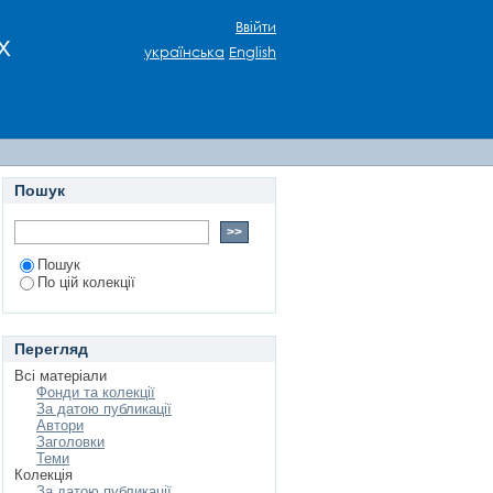
ogical aspects
Ввійти
х
українська
English
Пошук
Пошук
По цій колекції
Перегляд
Всі матеріали
Фонди та колекції
За датою публикації
Автори
Заголовки
Теми
Колекція
За датою публикації