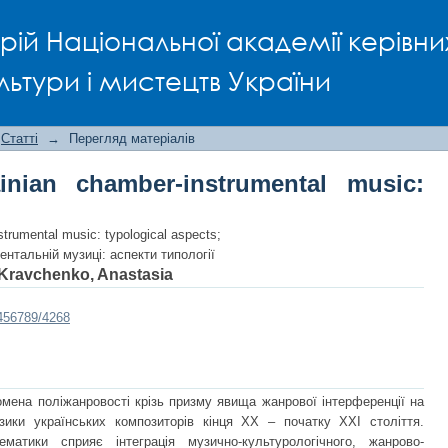
ian chamber-instrumental music: typol
рій Національної академії керівни
льтури і мистецтв України
Статті
→
Перегляд матеріалів
inian chamber-instrumental music:
strumental music: typological aspects;
ентальній музиці: аспекти типології
Kravchenko, Anastasia
3456789/4268
омена поліжанровості крізь призму явища жанрової інтерференції на
узики українських композиторів кінця ХХ – початку ХХІ століття.
матики сприяє інтеграція музично-культурологічного, жанрово-