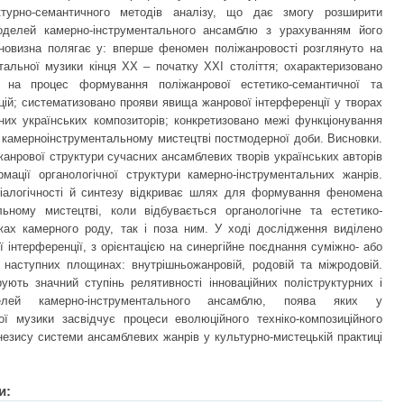
уктурно-семантичного методів аналізу, що дає змогу розширити
оделей камерно-інструментального ансамблю з урахуванням його
ва новизна полягає у: вперше феномен поліжанровості розглянуто на
нтальної музики кінця ХХ – початку ХХІ століття; охарактеризовано
 на процес формування поліжанрової естетико-семантичної та
ицій; систематизовано прояви явища жанрової інтерференції у творах
них українських композиторів; конкретизовано межі функціонування
у камерноінструментальному мистецтві постмодерної доби. Висновки.
 жанрової структури сучасних ансамблевих творів українських авторів
мації органологічної структури камерно-інструментальних жанрів.
іалогічності й синтезу відкриває шлях для формування феномена
льному мистецтві, коли відбувається органологічне та естетико-
ах камерного роду, так і поза ним. У ході дослідження виділено
 інтерференції, з орієнтацією на синергійне поєднання суміжно- або
 наступних площинах: внутрішньожанровій, родовій та міжродовій.
рують значний ступінь релятивності інноваційних поліструктурних і
елей камерно-інструментального ансамблю, поява яких у
ої музики засвідчує процеси еволюційного техніко-композиційного
незису системи ансамблевих жанрів у культурно-мистецькій практиці
и: