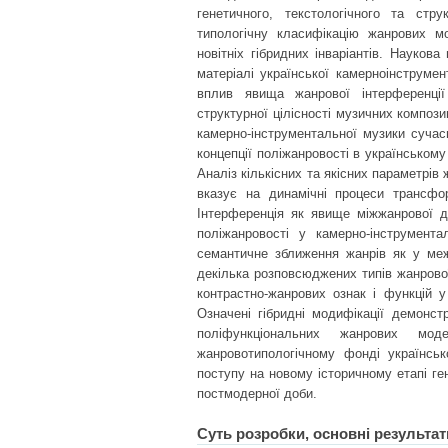
генетичного, текстологічного та стр
типологічну класифікацію жанрових м
новітніх гібридних інваріантів. Науко
матеріалі української камерноінструме
вплив явища жанрової інтерференції
структурної цілісності музичних композ
камерно-інструментальної музики сучас
концепції поліжанровості в українськом
Аналіз кількісних та якісних параметрів
вказує на динамічні процеси трансфор
Інтерференція як явище міжжанрової д
поліжанровості у камерно-інструмента
семантичне зближення жанрів як у меж
декілька розповсюджених типів жанрової
контрастно-жанрових ознак і функцій у
Означені гібридні модифікації демонст
поліфункціональних жанрових мод
жанровотипологічному фонді українськ
поступу на новому історичному етапі ге
постмодерної доби.
Суть розробки, основні результат