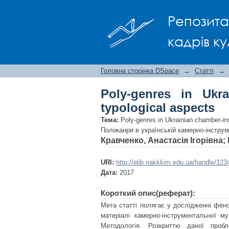
Poly-genres in Ukrain
Репозита
кадрів ку
Головна сторінка DSpace
→
Статті
→
Poly-genres in Ukra
typological aspects
Тема:
Poly-genres in Ukrainian chamber-in
Поліжанри в українській камерно-інструм
Кравченко, Анастасія Ігорівна
;
URI:
http://elib.nakkkim.edu.ua/handle/12
Дата:
2017
Короткий опис(реферат):
Мета статті полягає у дослідженні фен
матеріалі камерно-інструментальної м
Методологія. Розкриттю даної пробле