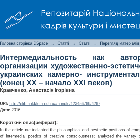
Интермедиальность как авторская 
Репозитарій Національно
эстетической целостности укр
композиций (конец ХХ – начало ХХІ 
кадрів культури і мисте
Головна сторінка DSpace
→
Статті
→
Статті
→
Перегляд матеріалів
Интермедиальность как автор
организации художественно-эстетич
украинских камерно- инструмента
(конец ХХ – начало ХХІ веков)
Кравченко, Анастасія Ігорівна
URI:
http://elib.nakkkim.edu.ua/handle/123456789/4287
Дата:
2016
Короткий опис(реферат):
In the article are indicated the philosophical and aesthetic positions of co
of intermedial poetics of creative consciousness; analyzed the variety 