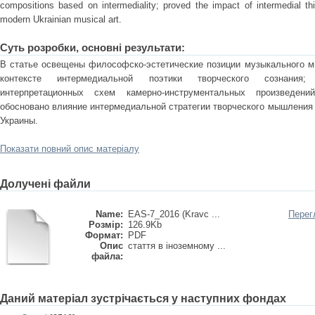
compositions based on intermediality; proved the impact of intermedial th
modern Ukrainian musical art.
Суть розробки, основні результати:
В статье освещены философско-эстетические позиции музыкального м
контексте интермедиальной поэтики творческого сознания; 
интерпретационных схем камерно-инструментальных произведени
обосновано влияние интермедиальной стратегии творческого мышления 
Украины.
Показати повний опис матеріалу
Долучені файли
Name:
EAS-7_2016 (Kravc ...
Перег
Розмір:
126.9Kb
Формат:
PDF
Опис
стаття в іноземному ...
файла:
Даний матеріал зустрічається у наступних фондах