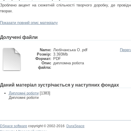
Зроблено акцент на сюжетній спільності творчого доробку, де провід
творах.
Показати повний опис матеріалу
Долучені файли
Name:
Любічанська О..pdf
Перег
Розмір:
3.393Mb
Формат:
PDF
Опис
дипломна робота
файла:
Даний матеріал зустрічається у наступних фондах
Дипломні роботи
[1383]
Дипломні роботи
DSpace software
copyright © 2002-2016
DuraSpace