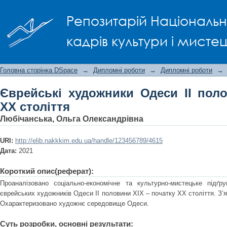
Єврейські художники Одеси II половин
Репозитарій Національно
кадрів культури і мисте
Головна сторінка DSpace
→
Дипломні роботи
→
Дипломні роботи
→
Єврейські художники Одеси II поло
XX століття
Любічанська, Ольга Олександрівна
URI:
http://elib.nakkkim.edu.ua/handle/123456789/4615
Дата:
2021
Короткий опис(реферат):
Проаналізовано соціально-економічне та культурно-мистецьке підґру
єврейських художників Одеси ІІ половини ХІХ – початку ХХ століття. З’я
Охарактеризовано художнє середовище Одеси.
Суть розробки, основні результати: